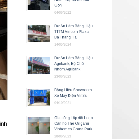
Gon
04/06/2022
Dự Án Làm Bảng Hiệu
TTTM Vincom Plaza
Ba Tháng Hai
14/05/2024
Dự Án Làm Bảng Hiệu
Agribank, Bộ Chữ
Nhôm Agribank
23/06/2023
Bảng Hiệu Showroom
Xe Máy Điện Vin3s
04/10/2021
Gia công Lắp đặt Logo
inh
Căn hộ The Origami
Vinhomes Grand Park
28/06/2023