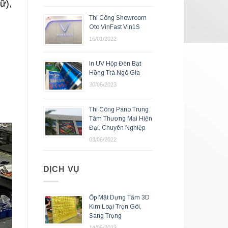
ữ),
Thi Công Showroom
Oto VinFast Vin1S
16/01/2022
In UV Hộp Đèn Bạt
Hồng Trà Ngô Gia
30/06/2023
Thi Công Pano Trung
Tâm Thương Mại Hiện
Đại, Chuyên Nghiệp
03/06/2022
DỊCH VỤ
Ốp Mặt Dựng Tấm 3D
Kim Loại Trọn Gói,
Sang Trọng
14/06/2023