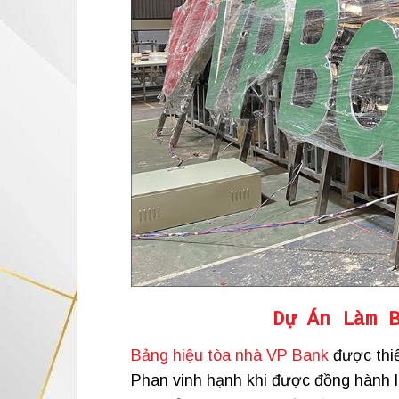
Dự Án Làm 
Bảng hiệu tòa nhà VP Bank
được thiế
Phan vinh hạnh khi được đồng hành l