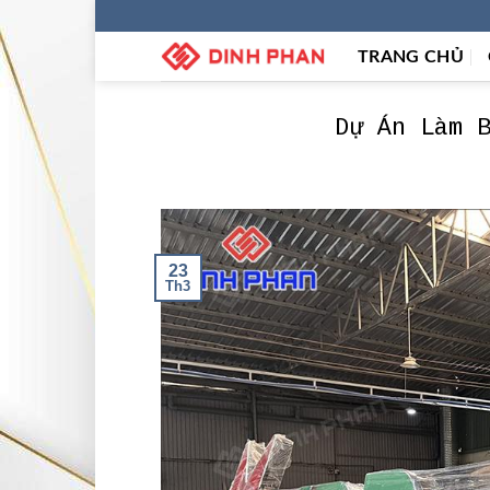
Skip
to
TRANG CHỦ
content
Dự Án Làm 
23
Th3