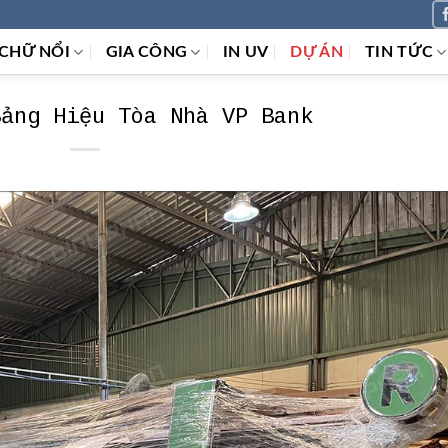
CHỮ NỔI
GIA CÔNG
IN UV
DỰ ÁN
TIN TỨC
Bảng Hiệu Tòa Nhà VP Bank