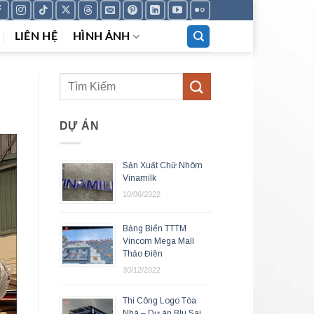
LIÊN HỆ
HÌNH ẢNH
DỰ ÁN
Sản Xuất Chữ Nhôm
Vinamilk
10/06/2022
Bảng Biển TTTM
Vincom Mega Mall
Thảo Điền
30/12/2022
Thi Công Logo Tòa
Nhà – Dự án Blu Sai