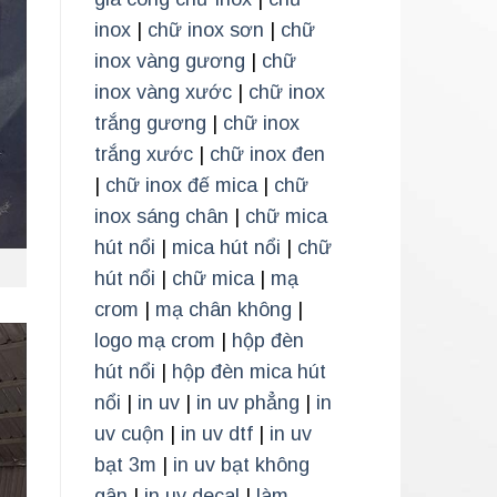
inox
|
chữ inox sơn
|
chữ
inox vàng gương
|
chữ
inox vàng xước
|
chữ inox
trắng gương
|
chữ inox
trắng xước
|
chữ inox đen
|
chữ inox đế mica
|
chữ
inox sáng chân
|
chữ mica
hút nổi
|
mica hút nổi
|
chữ
hút nổi
|
chữ mica
|
mạ
crom
|
mạ chân không
|
logo mạ crom
|
hộp đèn
hút nổi
|
hộp đèn mica hút
nổi
|
in uv
|
in uv phẳng
|
in
uv cuộn
|
in uv dtf
|
in uv
bạt 3m
|
in uv bạt không
gân
|
in uv decal
|
làm