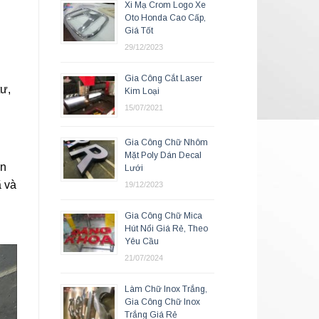
Xi Mạ Crom Logo Xe
Oto Honda Cao Cấp,
Giá Tốt
i
29/12/2023
Gia Công Cắt Laser
tư,
Kim Loại
15/07/2021
Gia Công Chữ Nhôm
Mặt Poly Dán Decal
ển
Lưới
ã và
19/12/2023
Gia Công Chữ Mica
Hút Nổi Giá Rẻ, Theo
Yêu Cầu
21/07/2024
Làm Chữ Inox Trắng,
Gia Công Chữ Inox
Trắng Giá Rẻ