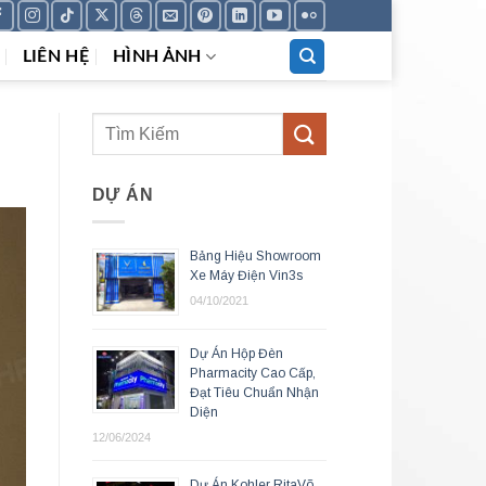
LIÊN HỆ
HÌNH ẢNH
DỰ ÁN
Bảng Hiệu Showroom
Xe Máy Điện Vin3s
04/10/2021
Dự Án Hộp Đèn
Pharmacity Cao Cấp,
Đạt Tiêu Chuẩn Nhận
Diện
12/06/2024
Dự Án Kohler RitaVõ