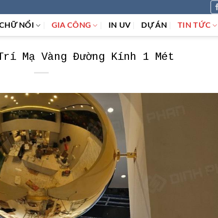
CHỮ NỔI
GIA CÔNG
IN UV
DỰ ÁN
TIN TỨC
Trí Mạ Vàng Đường Kính 1 Mét