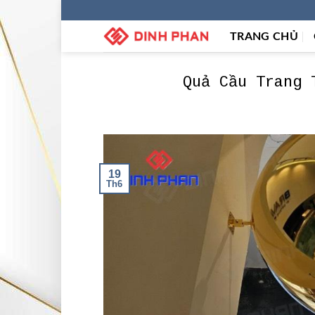
Skip
to
TRANG CHỦ
content
Quả Cầu Trang 
19
Th6