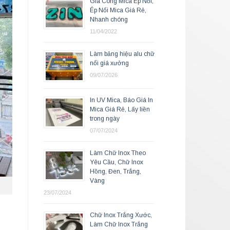
Gia Công Mica Ép Nổi,
Ép Nổi Mica Giá Rẻ,
Nhanh chóng
11/04/2022
Làm bảng hiệu alu chữ
nổi giá xưởng
09/07/2026
In UV Mica, Báo Giá In
Mica Giá Rẻ, Lấy liền
trong ngày
07/07/2024
Làm Chữ Inox Theo
Yêu Cầu, Chữ Inox
Hồng, Đen, Trắng,
Vàng
23/07/2024
Chữ Inox Trắng Xước,
Làm Chữ Inox Trắng