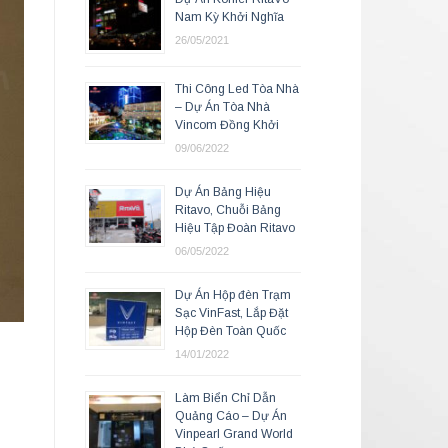
Nam Kỳ Khởi Nghĩa
26/05/2021
Thi Công Led Tòa Nhà
– Dự Án Tòa Nhà
Vincom Đồng Khởi
09/06/2022
Dự Án Bảng Hiệu
Ritavo, Chuỗi Bảng
Hiệu Tập Đoàn Ritavo
06/05/2022
Dự Án Hộp đèn Trạm
Sạc VinFast, Lắp Đặt
Hộp Đèn Toàn Quốc
14/01/2022
Làm Biển Chỉ Dẫn
Quảng Cáo – Dự Án
Vinpearl Grand World