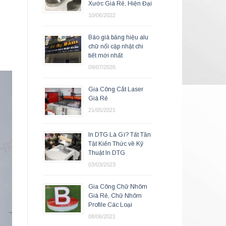
Xước Giá Rẻ, Hiện Đại
10/06/2022
Báo giá bảng hiệu alu
chữ nổi cập nhật chi
tiết mới nhất
09/07/2026
Gia Công Cắt Laser
Giá Rẻ
21/05/2021
In DTG Là Gì? Tất Tần
Tật Kiến Thức về Kỹ
Thuật In DTG
03/03/2023
Gia Công Chữ Nhôm
Giá Rẻ, Chữ Nhôm
Profile Các Loại
08/06/2021