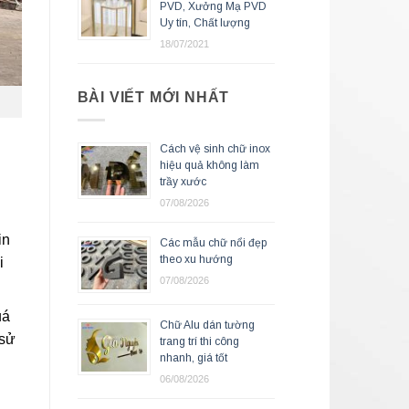
PVD, Xưởng Mạ PVD
Uy tín, Chất lượng
18/07/2021
BÀI VIẾT MỚI NHẤT
Cách vệ sinh chữ inox
hiệu quả không làm
trầy xước
07/08/2026
in
Các mẫu chữ nổi đẹp
theo xu hướng
i
07/08/2026
uá
Chữ Alu dán tường
 sử
trang trí thi công
nhanh, giá tốt
06/08/2026