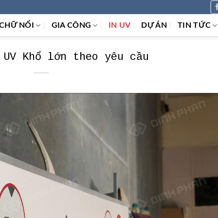
CHỮ NỔI
GIA CÔNG
IN UV
DỰ ÁN
TIN TỨC
 UV Khổ lớn theo yêu cầu