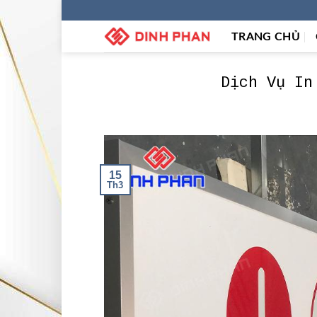
Skip
to
TRANG CHỦ
content
Dịch Vụ In
15
Th3