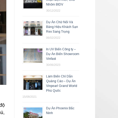
Nhôm BIDV
30/12/2022
Dự Án Chữ Nổi Và
Bảng Hiệu Khách Sạn
Rex Sang Trọng
06/02/2022
In UV Biển Công ty –
Dự Án Biển Showroom
Vinfast
30/06/2023
Làm Biển Chỉ Dẫn
Quảng Cáo – Dự Án
Vinpearl Grand World
Phú Quốc
15/08/2021
 độ
Dự Án Phoenix Bắc
hú,
Ninh