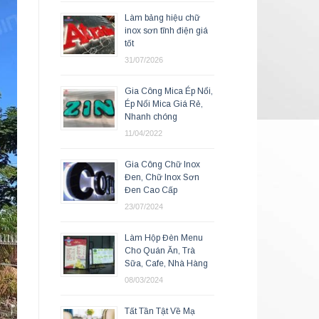
Làm bảng hiệu chữ
inox sơn tĩnh điện giá
tốt
31/07/2026
Gia Công Mica Ép Nổi,
Ép Nổi Mica Giá Rẻ,
Nhanh chóng
11/04/2022
Gia Công Chữ Inox
Đen, Chữ Inox Sơn
Đen Cao Cấp
23/07/2024
Làm Hộp Đèn Menu
Cho Quán Ăn, Trà
Sữa, Cafe, Nhà Hàng
08/03/2024
Tất Tần Tật Về Mạ