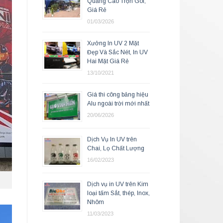
Quảng Cáo Trọn Gói,
Giá Rẻ
01/03/2026
Xưởng In UV 2 Mặt
Đẹp Và Sắc Nét, In UV
Hai Mặt Giá Rẻ
13/10/2021
Giá thi công bảng hiệu
Alu ngoài trời mới nhất
20/06/2026
Dịch Vụ In UV trên
Chai, Lọ Chất Lượng
16/02/2023
Dịch vụ in UV trên Kim
loại tấm Sắt, thép, Inox,
Nhôm
11/03/2023