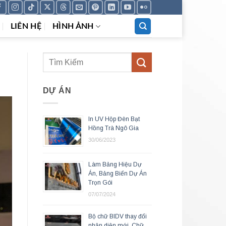
LIÊN HỆ
HÌNH ẢNH
DỰ ÁN
In UV Hộp Đèn Bạt
Hồng Trà Ngô Gia
30/06/2023
Làm Bảng Hiệu Dự
Án, Bảng Biển Dự Án
Trọn Gói
07/07/2024
Bộ chữ BIDV thay đổi
nhận diện mới, Chữ