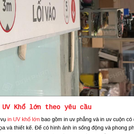
 UV Khổ lớn
theo yêu cầu
 vụ
in UV khổ lớn
bao gồm in uv phẳng và in uv cuộn có
họa và thiết kế. Để có hình ảnh in sống động và phong p