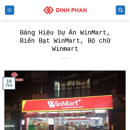
Skip
to
content
Bảng Hiệu Dự Án WinMart,
Biển Bạt WinMart, Bộ chữ
Winmart
19
Th4