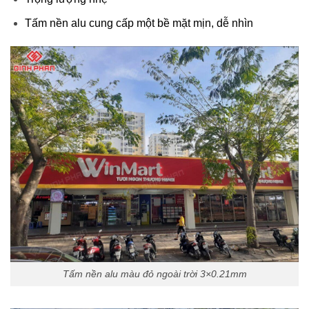
Tấm nền alu cung cấp một bề mặt mịn, dễ nhìn
Tấm nền alu màu đỏ ngoài trời 3×0.21mm