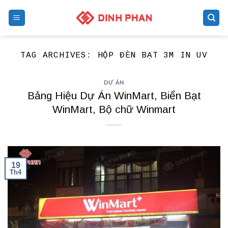
Skip
to
content
TAG ARCHIVES:
HỘP ĐÈN BẠT 3M IN UV
DỰ ÁN
Bảng Hiệu Dự Án WinMart, Biển Bạt
WinMart, Bộ chữ Winmart
19
Th4