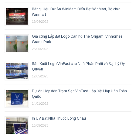
Bảng Hiệu Dự Án WinMart, Biển Bạt WinMart, Bộ chữ
Winmart
19/04/2022
Gia công Lắp đặt Logo Căn hộ The Origami Vinhomes
Grand Park
28/06/2023
Sản Xuất Logo VinFast cho Nhà Phân Phối và Đại Lý Ủy
Quyền
12/05/2023
Dự Án Hộp đèn Trạm Sạc VinFast, Lắp Đặt Hộp Đèn Toàn
Quốc
14/01/2022
In UV Bạt Nhà Thuốc Long Châu
16/05/2023