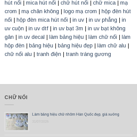
hút nổi
|
mica hút nổi
|
chữ hút nổi
|
chữ mica
|
mạ
crom
|
mạ chân không
|
logo mạ crom
|
hộp đèn hút
nổi
|
hộp đèn mica hút nổi
|
in uv
|
in uv phẳng
|
in
uv cuộn
|
in uv dtf
|
in uv bạt 3m
|
in uv bạt không
gân
|
in uv decal
|
làm bảng hiệu
|
làm chữ nổi
|
làm
hộp đèn
|
bảng hiệu
|
bảng hiệu đẹp
|
làm chữ alu
|
chữ nổi alu
|
tranh điện
|
tranh tráng gương
CHỮ NỔI
Làm bảng hiệu chữ nhôm Hàn Quốc đẹp, giá xưởng
31/07/2026