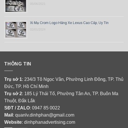
05/06/2021
Xi Mạ Crom Logo Hãng Xe Lexus Cao Cấp, Uy Tín
02/01/2024
THÔNG TIN
Trụ sở 1
: 234/3 Tô Ngọc Vân, Phường Linh Đông, TP. Thủ
Đức, TP. Hồ Chí Minh
Trụ sở 2
: 185 Lý Thái Tổ, Phường Tân An, TP. Buôn Ma
Thuột, Đắk Lắk
SĐT / ZALO
: 0947 85 0022
Mail
: quanlv.dinhphan@gmail.com
Website
: dinhphanadvertising.com