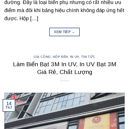
đường. Đây là loại biển phụ nhưng có rất nhiều ưu
điểm mà đôi khi bảng hiệu chính không đáp ứng hết
được. Hộp […]
XEM TIẾP
→
GIA CÔNG
,
HỘP ĐÈN
,
IN UV
,
TIN TỨC
Làm Biển Bạt 3M In UV, In UV Bạt 3M
Giá Rẻ, Chất Lượng
14
Th7