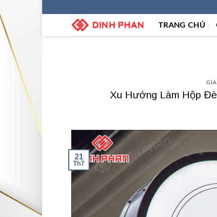
Skip
to
TRANG CHỦ
content
GI
Xu Hướng Làm Hộp Đèn
21
Th7