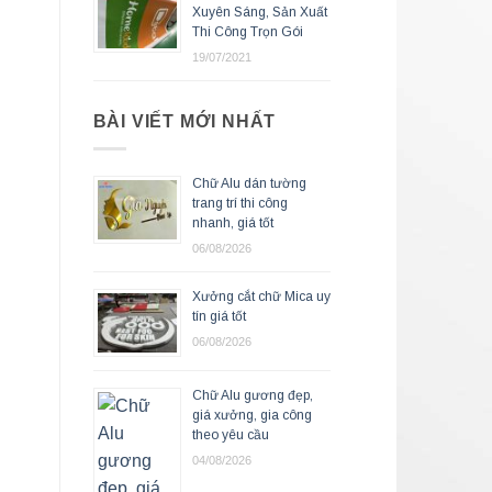
Xuyên Sáng, Sản Xuất
Thi Công Trọn Gói
19/07/2021
BÀI VIẾT MỚI NHẤT
Chữ Alu dán tường
trang trí thi công
nhanh, giá tốt
06/08/2026
Xưởng cắt chữ Mica uy
tín giá tốt
06/08/2026
Chữ Alu gương đẹp,
giá xưởng, gia công
theo yêu cầu
04/08/2026