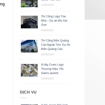
ưng
14/05/2024
Thi Công Logo Tòa
Nhà – Dự án Blu Sai
Gon
04/06/2022
Thi Công Biển Quảng
Cáo Ngoài Trời, Dự Án
Biển Quảng Cáo
20/09/2023
Xi Mạ Crom Logo
Thương Hiệu YSL
Saint Laurent
23/06/2023
DỊCH VỤ