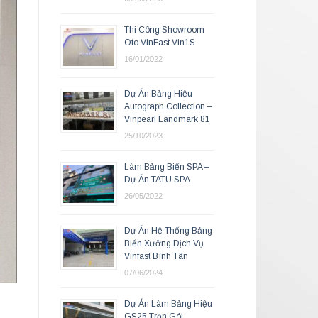
Thi Công Showroom
Oto VinFast Vin1S
16/01/2022
Dự Án Bảng Hiệu
Autograph Collection –
Vinpearl Landmark 81
25/10/2023
Làm Bảng Biển SPA –
Dự Án TATU SPA
26/05/2022
Dự Án Hệ Thống Bảng
Biển Xưởng Dịch Vụ
Vinfast Bình Tân
07/06/2024
Dự Án Làm Bảng Hiệu
GS25 Trọn Gói