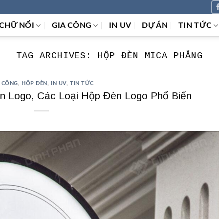
CHỮ NỔI
GIA CÔNG
IN UV
DỰ ÁN
TIN TỨC
TAG ARCHIVES:
HỘP ĐÈN MICA PHẲNG
A CÔNG
,
HỘP ĐÈN
,
IN UV
,
TIN TỨC
 Logo, Các Loại Hộp Đèn Logo Phổ Biến