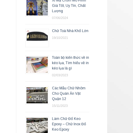
Xi Mạ Crom Mô Hình
Giá Tốt, Uy Tín, Chất
Lượng
07/06/2024
Chữ Toà Nhà Khổ Lớn
19/10/2021
Toàn bộ kiến thức về in
kéo lụa, Tìm hiểu về in
kéo lụa là gì
02/03/2023
Các Mẫu Chữ Nhôm
Cho Quán Ăn Vặt
Quận 12
15/11/2023
Làm Chữ Đổ Keo
Epoxy – Chữ Inox Đổ
Keo Epoxy