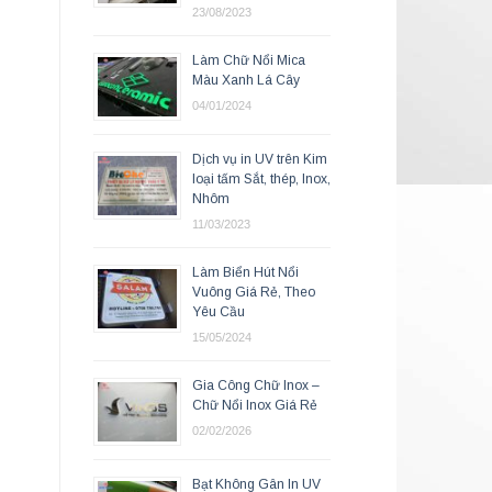
23/08/2023
Làm Chữ Nổi Mica
Màu Xanh Lá Cây
04/01/2024
Dịch vụ in UV trên Kim
loại tấm Sắt, thép, Inox,
Nhôm
11/03/2023
Làm Biển Hút Nổi
Vuông Giá Rẻ, Theo
Yêu Cầu
15/05/2024
Gia Công Chữ Inox –
Chữ Nổi Inox Giá Rẻ
02/02/2026
Bạt Không Gân In UV