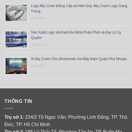
Logo Mạ Crom Đẳng Cấp và Hiện Đại, Mạ Crom Logo Sang
Trọng
09/07/2021
Sản Xuất Logo VinFast cho Nhà Phân Phối và Đại Lý Ủy
Quyền
12/05/2023
Xi Mạ Crom Cho Showroom Xe Máy Điện Quận Phú Nhuận
23/11/2023
THÔNG TIN
Trụ sở 1
: 234/3 Tô Ngọc Vân, Phường Linh Đông, TP. Thủ
Đức, TP. Hồ Chí Minh
Trụ sở 2
: 185 Lý Thái Tổ, Phường Tân An, TP. Buôn Ma