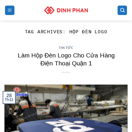
Skip
to
content
TAG ARCHIVES:
HỘP ĐÈN LOGO
TIN TỨC
Làm Hộp Đèn Logo Cho Cửa Hàng
Điện Thoại Quận 1
28
Th11