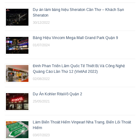
Dự án làm bảng hiệu Sheraton Cần Thơ – Khách Sạn
Sheraton
30/12/2022
Bảng Hiệu Vincom Mega Mall Grand Park Quận 9
01/07/2024
Đinh Phan Triển Lãm Quốc Tế Thiết Bị Và Công Nghệ
Quảng Cáo Lần Thứ 12 (VietAd 2022)
02/08/2022
Dự Án Kohler RitaVõ Quận 2
25/05/2021
Làm Biển Thoát Hiểm Vinpearl Nha Trang, Biển Lối Thoát
Hiểm
03/07/2023