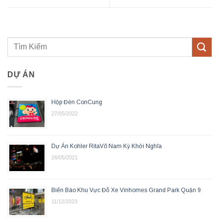
DỰ ÁN
Hộp Đèn ConCung
27/05/2022
Dự Án Kohler RitaVõ Nam Kỳ Khởi Nghĩa
26/05/2021
Biển Báo Khu Vực Đỗ Xe Vinhomes Grand Park Quận 9
11/12/2023