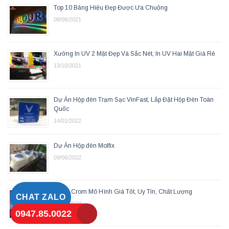
Top 10 Bảng Hiệu Đẹp Được Ưa Chuộng
08/06/2021
Xưởng In UV 2 Mặt Đẹp Và Sắc Nét, In UV Hai Mặt Giá Rẻ
13/10/2021
Dự Án Hộp đèn Trạm Sạc VinFast, Lắp Đặt Hộp Đèn Toàn
Quốc
14/01/2022
Dự Án Hộp đèn Molfix
09/06/2022
Xi Mạ Crom Mô Hình Giá Tốt, Uy Tín, Chất Lượng
CHAT ZALO
07/06/2024
0947.85.0022