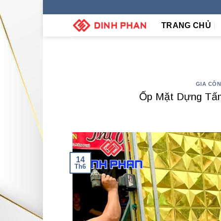
Skip
to
TRANG CHỦ
content
GIA CÔ
Ốp Mặt Dựng Tấm
14
Th6