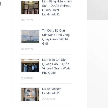
Làm Bảng Hiệu Khách
ể
Sạn – Dự Án VinPearl
Luxury Hotel
Landmark 81
11/07/2021
Thi Công Bộ Chữ
SunWorld Trên Vòng
Quay Cao Nhất Thế
Giới
11/08/2022
Làm Biển Chỉ Dẫn
Quảng Cáo – Dự Án
Vinpearl Grand World
Phú Quốc
15/08/2021
Dự Án Vincom
Landmark 81
25/05/2021