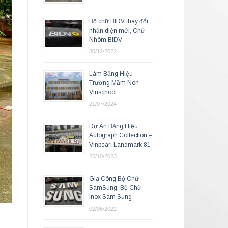
Bộ chữ BIDV thay đổi
nhận diện mới, Chữ
Nhôm BIDV
30/12/2022
Làm Bảng Hiệu
Trường Mầm Non
Vinschool
21/07/2024
Dự Án Bảng Hiệu
Autograph Collection –
Vinpearl Landmark 81
25/10/2023
Gia Công Bộ Chữ
SamSung, Bộ Chữ
Inox Sam Sung
02/06/2022