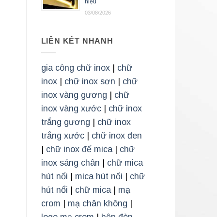
hiệu
03/08/2026
LIÊN KẾT NHANH
gia công chữ inox
|
chữ
inox
|
chữ inox sơn
|
chữ
inox vàng gương
|
chữ
inox vàng xước
|
chữ inox
trắng gương
|
chữ inox
trắng xước
|
chữ inox đen
|
chữ inox đế mica
|
chữ
inox sáng chân
|
chữ mica
hút nổi
|
mica hút nổi
|
chữ
hút nổi
|
chữ mica
|
mạ
crom
|
mạ chân không
|