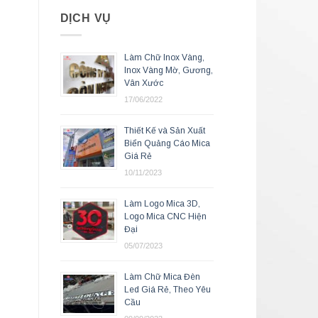
DỊCH VỤ
Làm Chữ Inox Vàng,
Inox Vàng Mờ, Gương,
Vân Xước
17/06/2022
Thiết Kế và Sản Xuất
Biển Quảng Cáo Mica
Giá Rẻ
10/11/2023
Làm Logo Mica 3D,
Logo Mica CNC Hiện
Đại
05/07/2023
Làm Chữ Mica Đèn
Led Giá Rẻ, Theo Yêu
Cầu