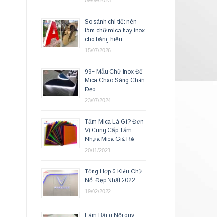
09/09/2023
So sánh chi tiết nên
làm chữ mica hay inox
cho bảng hiệu
15/07/2026
99+ Mẫu Chữ Inox Đế
Mica Cháo Sáng Chân
Đẹp
23/07/2024
Tấm Mica Là Gì? Đơn
Vị Cung Cấp Tấm
Nhựa Mica Giá Rẻ
20/11/2023
Tổng Hợp 6 Kiểu Chữ
Nổi Đẹp Nhất 2022
19/02/2022
Làm Bảng Nội quy