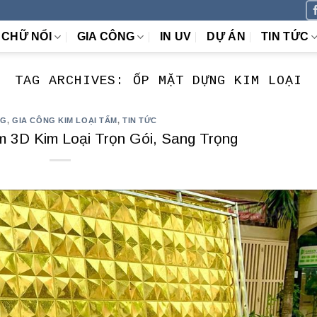
CHỮ NỔI
GIA CÔNG
IN UV
DỰ ÁN
TIN TỨC
TAG ARCHIVES:
ỐP MẶT DỰNG KIM LOẠI
NG
,
GIA CÔNG KIM LOẠI TẤM
,
TIN TỨC
 3D Kim Loại Trọn Gói, Sang Trọng