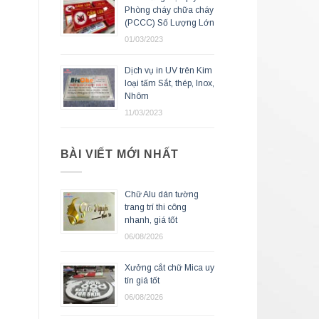
Phòng cháy chữa cháy
(PCCC) Số Lượng Lớn
01/03/2023
Dịch vụ in UV trên Kim
loại tấm Sắt, thép, Inox,
Nhôm
11/03/2023
BÀI VIẾT MỚI NHẤT
Chữ Alu dán tường
trang trí thi công
nhanh, giá tốt
06/08/2026
Xưởng cắt chữ Mica uy
tín giá tốt
06/08/2026