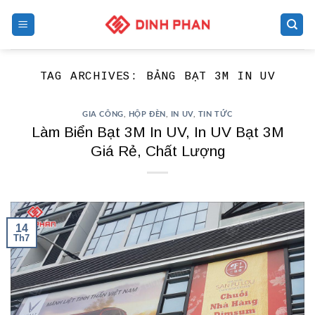
Skip
to
content
TAG ARCHIVES:
BẢNG BẠT 3M IN UV
GIA CÔNG
,
HỘP ĐÈN
,
IN UV
,
TIN TỨC
Làm Biển Bạt 3M In UV, In UV Bạt 3M
Giá Rẻ, Chất Lượng
14
Th7