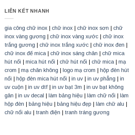
LIÊN KẾT NHANH
gia công chữ inox
|
chữ inox
|
chữ inox sơn
|
chữ
inox vàng gương
|
chữ inox vàng xước
|
chữ inox
trắng gương
|
chữ inox trắng xước
|
chữ inox đen
|
chữ inox đế mica
|
chữ inox sáng chân
|
chữ mica
hút nổi
|
mica hút nổi
|
chữ hút nổi
|
chữ mica
|
mạ
crom
|
mạ chân không
|
logo mạ crom
|
hộp đèn hút
nổi
|
hộp đèn mica hút nổi
|
in uv
|
in uv phẳng
|
in
uv cuộn
|
in uv dtf
|
in uv bạt 3m
|
in uv bạt không
gân
|
in uv decal
|
làm bảng hiệu
|
làm chữ nổi
|
làm
hộp đèn
|
bảng hiệu
|
bảng hiệu đẹp
|
làm chữ alu
|
chữ nổi alu
|
tranh điện
|
tranh tráng gương