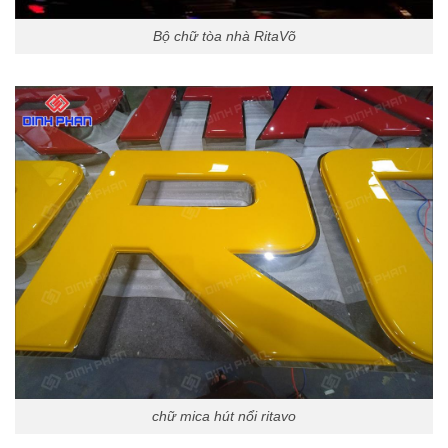
Bộ chữ tòa nhà RitaVõ
chữ mica hút nổi ritavo