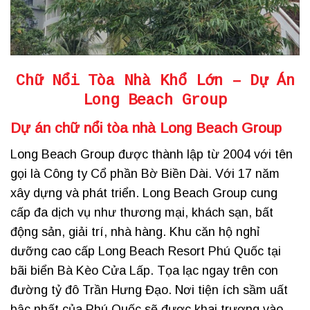
Chữ Nổi Tòa Nhà
Khổ Lớn –
Dự Án
Long Beach Group
Dự án
c
hữ nổi tòa nhà Long Beach Group
Long Beach Group được thành lập từ 2004 với tên
gọi là Công ty Cổ phần Bờ Biền Dài. Với 17 năm
xây dựng và phát triển. Long Beach Group cung
cấp đa dịch vụ như thương mại, khách sạn, bất
động sản, giải trí, nhà hàng. Khu căn hộ nghỉ
dưỡng cao cấp Long Beach Resort Phú Quốc tại
bãi biển Bà Kèo Cửa Lấp. Tọa lạc ngay trên con
đường tỷ đô Trần Hưng Đạo. Nơi tiện ích sầm uất
bậc nhất của Phú Quốc sẽ được khai trương vào