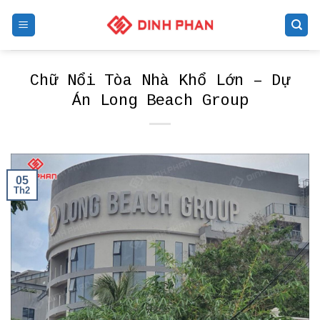
Skip
to
content
Chữ Nổi Tòa Nhà Khổ Lớn – Dự
Án Long Beach Group
05
Th2