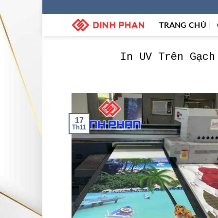
Skip
to
TRANG CHỦ
content
In UV Trên Gạch
17
Th11