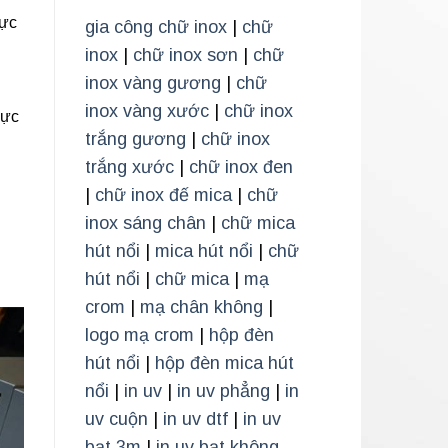
mực
gia công chữ inox
|
chữ
inox
|
chữ inox sơn
|
chữ
inox vàng gương
|
chữ
inox vàng xước
|
chữ inox
mực
trắng gương
|
chữ inox
trắng xước
|
chữ inox đen
|
chữ inox đế mica
|
chữ
inox sáng chân
|
chữ mica
hút nổi
|
mica hút nổi
|
chữ
hút nổi
|
chữ mica
|
mạ
crom
|
mạ chân không
|
logo mạ crom
|
hộp đèn
hút nổi
|
hộp đèn mica hút
nổi
|
in uv
|
in uv phẳng
|
in
uv cuộn
|
in uv dtf
|
in uv
bạt 3m
|
in uv bạt không