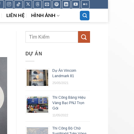
LIÊN HỆ
HÌNH ẢNH
DỰ ÁN
Dự Án Vincom
Landmark 81
25/05/2021
Thi Công Bảng Hiệu
Vàng Bạc PNJ Trọn
Gói
11/05/2022
Thi Công Bộ Chữ
SunWorld Trên Vòng