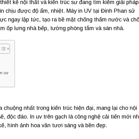
ết kế nội thất và kiến ​​trúc sư đang tìm kiếm giải pháp
in chịu được độ ẩm, nhiệt. Máy in UV tại Đinh Phan sử
ực ngay lập tức, tạo ra bề mặt chống thấm nước và ch
ấm ốp lưng nhà bếp, tường phòng tắm và sàn nhà.
n uv
 chuộng nhất trong kiến trúc hiện đại, mang lại cho nội
sẽ, độc đáo. In uv trên gạch là công nghệ cải tiến mới n
 kế, hình ảnh hoa văn tươi sáng và bền đẹp.