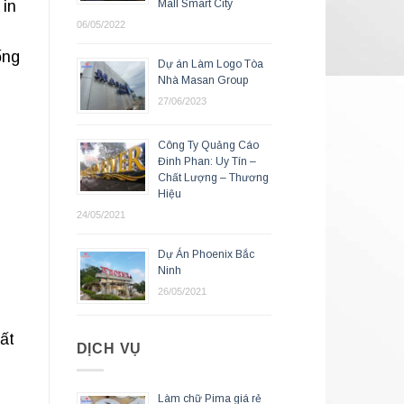
Mall Smart City
 in
06/05/2022
ống
Dự án Làm Logo Tòa
Nhà Masan Group
27/06/2023
Công Ty Quảng Cáo
Đinh Phan: Uy Tín –
Chất Lượng – Thương
Hiệu
24/05/2021
Dự Án Phoenix Bắc
Ninh
26/05/2021
hất
DỊCH VỤ
Làm chữ Pima giá rẻ