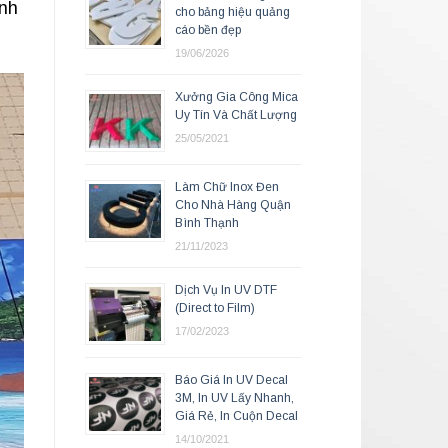
ình
cho bảng hiệu quảng
cáo bền đẹp
19/06/2026
Xưởng Gia Công Mica
Uy Tín Và Chất Lượng
25/05/2021
Làm Chữ Inox Đen
Cho Nhà Hàng Quận
Bình Thạnh
21/11/2023
Dịch Vụ In UV DTF
(Direct to Film)
17/02/2023
Báo Giá In UV Decal
3M, In UV Lấy Nhanh,
Giá Rẻ, In Cuộn Decal
14/10/2021