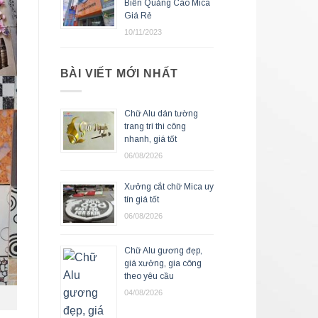
Biển Quảng Cáo Mica
Giá Rẻ
10/11/2023
BÀI VIẾT MỚI NHẤT
Chữ Alu dán tường
trang trí thi công
nhanh, giá tốt
06/08/2026
Xưởng cắt chữ Mica uy
tín giá tốt
06/08/2026
Chữ Alu gương đẹp,
giá xưởng, gia công
theo yêu cầu
04/08/2026