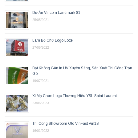
Dự Án Vincom Landmark 81
25/05/2021
Làm Bộ Chữ Logo Lotte
27/06/2022
Bạt Không Gân In UV Xuyên Sáng, Sản Xuất Thi Công Trọn
Gói
19/07/2021
Xi Mạ Crom Logo Thương Hiệu YSL Saint Laurent
23/06/2023
Thi Công Showroom Oto VinFast Vin1S
16/01/2022