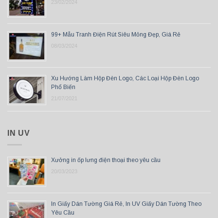
23/02/2024
99+ Mẫu Tranh Điện Rút Siêu Mỏng Đẹp, Giá Rẻ
08/03/2024
Xu Hướng Làm Hộp Đèn Logo, Các Loại Hộp Đèn Logo
Phổ Biến
21/07/2021
IN UV
Xưởng in ốp lưng điện thoại theo yêu cầu
20/03/2023
In Giấy Dán Tường Giá Rẻ, In UV Giấy Dán Tường Theo
Yêu Cầu