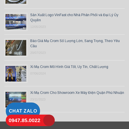
Sản Xuất Logo VinFast cho Nhà Phân Phối và Đại Lý Ủy
Quyền
12/05/2023
Báo Giá Mạ Crom Số Lượng Lớn, Sang Trọng, Theo Yêu
Cầu
20/07/2023
Xi Mạ Crom Mô Hình Giá Tốt, Uy Tín, Chất Lượng
07/06/2024
Xi Mạ Crom Cho Showroom Xe Máy Điện Quận Phú Nhuận
23/11/2023
CHAT ZALO
0947.85.0022