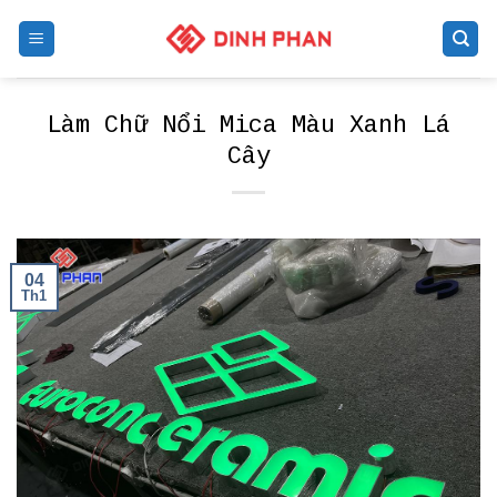
Skip
to
content
Làm Chữ Nổi Mica Màu Xanh Lá
Cây
04
Th1