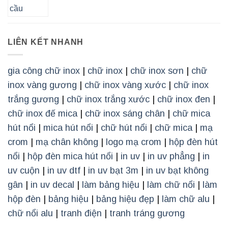
LIÊN KẾT NHANH
gia công chữ inox
|
chữ inox
|
chữ inox sơn
|
chữ
inox vàng gương
|
chữ inox vàng xước
|
chữ inox
trắng gương
|
chữ inox trắng xước
|
chữ inox đen
|
chữ inox đế mica
|
chữ inox sáng chân
|
chữ mica
hút nổi
|
mica hút nổi
|
chữ hút nổi
|
chữ mica
|
mạ
crom
|
mạ chân không
|
logo mạ crom
|
hộp đèn hút
nổi
|
hộp đèn mica hút nổi
|
in uv
|
in uv phẳng
|
in
uv cuộn
|
in uv dtf
|
in uv bạt 3m
|
in uv bạt không
gân
|
in uv decal
|
làm bảng hiệu
|
làm chữ nổi
|
làm
hộp đèn
|
bảng hiệu
|
bảng hiệu đẹp
|
làm chữ alu
|
chữ nổi alu
|
tranh điện
|
tranh tráng gương