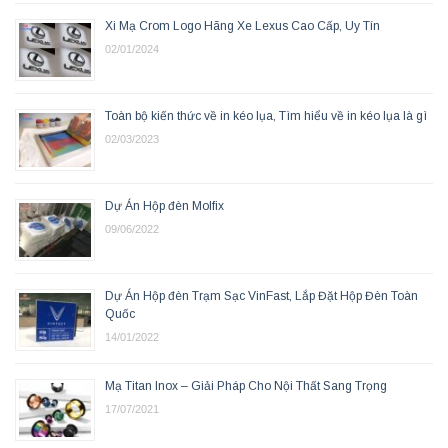
Xi Mạ Crom Logo Hãng Xe Lexus Cao Cấp, Uy Tín
02/01/2024
Toàn bộ kiến thức về in kéo lụa, Tìm hiểu về in kéo lụa là gì
02/03/2023
Dự Án Hộp đèn Molfix
09/06/2022
Dự Án Hộp đèn Trạm Sạc VinFast, Lắp Đặt Hộp Đèn Toàn
Quốc
14/01/2022
Mạ Titan Inox – Giải Pháp Cho Nội Thất Sang Trọng
17/07/2021