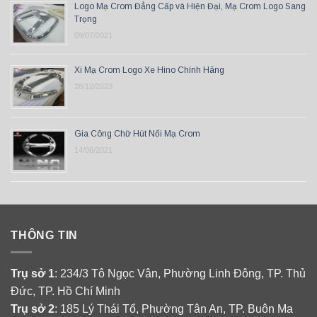
Logo Mạ Crom Đẳng Cấp và Hiện Đại, Mạ Crom Logo Sang
Trọng
09/07/2021
Xi Mạ Crom Logo Xe Hino Chính Hãng
28/12/2023
Gia Công Chữ Hút Nổi Mạ Crom
14/06/2021
THÔNG TIN
Trụ sở 1
: 234/3 Tô Ngọc Vân, Phường Linh Đông, TP. Thủ
Đức, TP. Hồ Chí Minh
Trụ sở 2
: 185 Lý Thái Tổ, Phường Tân An, TP. Buôn Ma