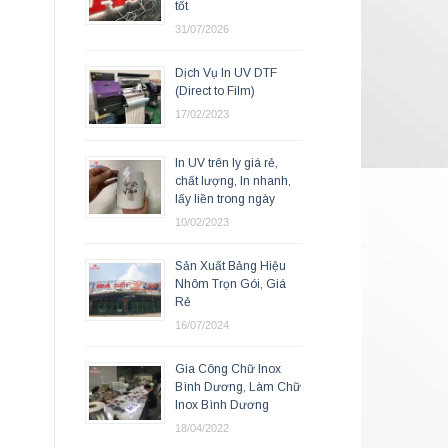
tốt
31/07/2026
Dịch Vụ In UV DTF
(Direct to Film)
17/02/2023
In UV trên ly giá rẻ,
chất lượng, In nhanh,
lấy liền trong ngày
10/02/2023
Sản Xuất Bảng Hiệu
Nhôm Trọn Gói, Giá
Rẻ
16/07/2024
Gia Công Chữ Inox
Bình Dương, Làm Chữ
Inox Bình Dương
18/04/2022