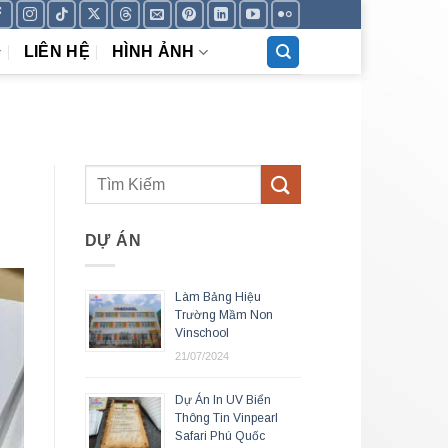
LIÊN HỆ
HÌNH ẢNH
DỰ ÁN
Làm Bảng Hiệu
Trường Mầm Non
Vinschool
21/07/2024
Dự Án In UV Biển
Thông Tin Vinpearl
Safari Phú Quốc