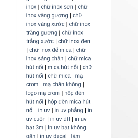
inox
|
chữ inox sơn
|
chữ
inox vàng gương
|
chữ
inox vàng xước
|
chữ inox
trắng gương
|
chữ inox
trắng xước
|
chữ inox đen
|
chữ inox đế mica
|
chữ
inox sáng chân
|
chữ mica
hút nổi
|
mica hút nổi
|
chữ
hút nổi
|
chữ mica
|
mạ
crom
|
mạ chân không
|
logo mạ crom
|
hộp đèn
hút nổi
|
hộp đèn mica hút
nổi
|
in uv
|
in uv phẳng
|
in
uv cuộn
|
in uv dtf
|
in uv
bạt 3m
|
in uv bạt không
gân
|
in uv decal
|
làm