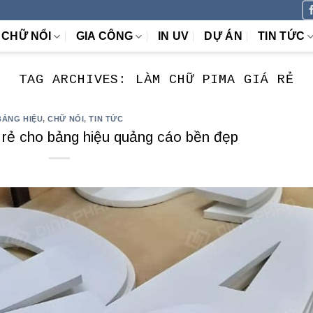
CHỮ NỔI
GIA CÔNG
IN UV
DỰ ÁN
TIN TỨC
TAG ARCHIVES:
LÀM CHỮ PIMA GIÁ RẺ
BẢNG HIỆU
,
CHỮ NỔI
,
TIN TỨC
 rẻ cho bảng hiệu quảng cáo bền đẹp