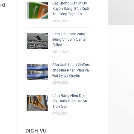
Bạt Không Gân In UV
 rõ
Xuyên Sáng, Sản Xuất
Thi Công Trọn Gói
19/07/2021
Làm Chữ Inox Vàng
Đồng Vincom Center
Office
08/12/2023
Sản Xuất Logo VinFast
cho Nhà Phân Phối và
Đại Lý Ủy Quyền
12/05/2023
Làm Bảng Hiệu Dự
Án, Bảng Biển Dự Án
Trọn Gói
07/07/2024
DỊCH VỤ