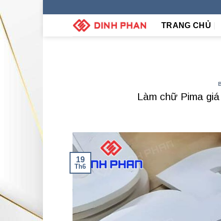
Skip
to
TRANG CHỦ
content
Làm chữ Pima giá
19
Th6