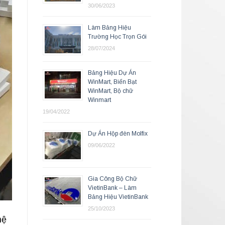
30/06/2023
Làm Bảng Hiệu
Trường Học Trọn Gói
28/07/2024
Bảng Hiệu Dự Án
WinMart, Biển Bạt
WinMart, Bộ chữ
Winmart
19/04/2022
Dự Án Hộp đèn Molfix
09/06/2022
Gia Công Bộ Chữ
VietinBank – Làm
Bảng Hiệu VietinBank
25/10/2023
hệ