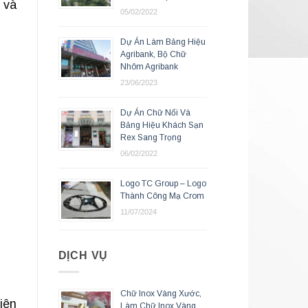
 và
05/02/2022
Dự Án Làm Bảng Hiệu
Agribank, Bộ Chữ
Nhôm Agribank
23/06/2023
Dự Án Chữ Nổi Và
Bảng Hiệu Khách Sạn
Rex Sang Trọng
06/02/2022
Logo TC Group – Logo
Thành Công Mạ Crom
11/07/2024
DỊCH VỤ
Chữ Inox Vàng Xước,
iên
Làm Chữ Inox Vàng