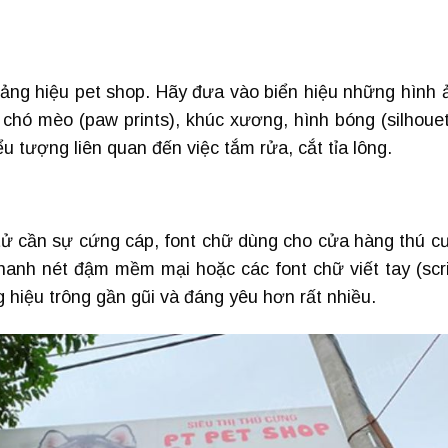
 bảng hiệu pet shop. Hãy đưa vào biển hiệu những hình 
chó mèo (paw prints), khúc xương, hình bóng (silhouet
u tượng liên quan đến việc tắm rửa, cắt tỉa lông.
tử cần sự cứng cáp, font chữ dùng cho cửa hàng thú c
thanh nét đậm mềm mại hoặc các font chữ viết tay (scri
g hiệu trông gần gũi và đáng yêu hơn rất nhiều.