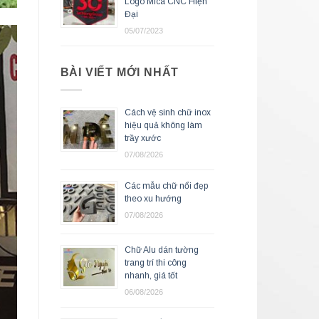
Logo Mica CNC Hiện
Đại
05/07/2023
BÀI VIẾT MỚI NHẤT
Cách vệ sinh chữ inox
hiệu quả không làm
trầy xước
07/08/2026
Các mẫu chữ nổi đẹp
theo xu hướng
07/08/2026
Chữ Alu dán tường
trang trí thi công
nhanh, giá tốt
06/08/2026