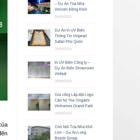
– Dự Án Tòa Nhà
Vincom Đồng Khởi
09/06/2022
Dự Án In UV Biển
Thông Tin Vinpearl
Safari Phú Quốc
30/06/2023
In UV Biển Công ty –
Dự Án Biển Showroom
Vinfast
30/06/2023
Gia công Lắp đặt Logo
Căn hộ The Origami
Vinhomes Grand Park
28/06/2023
của
Chữ Nổi Tòa Nhà Khổ
Lớn – Dự Án Long
đến
Beach Group