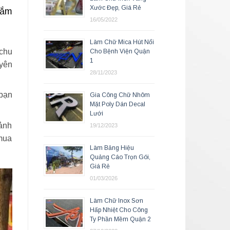
Xước Đẹp, Giá Rẻ
gắm
16/05/2022
Làm Chữ Mica Hút Nổi
 chu
Cho Bệnh Viện Quận
1
uyên
28/11/2023
 bạn
Gia Công Chữ Nhôm
Mặt Poly Dán Decal
Lưới
 ảnh
19/12/2023
 mua
Làm Bảng Hiệu
Quảng Cáo Trọn Gói,
Giá Rẻ
01/03/2026
Làm Chữ Inox Sơn
Hấp Nhiệt Cho Công
Ty Phần Mềm Quận 2