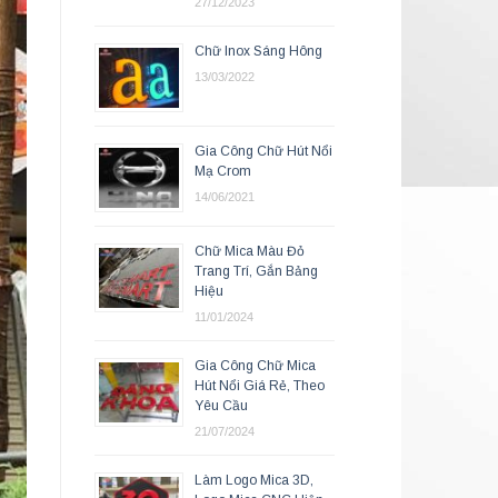
27/12/2023
Chữ Inox Sáng Hông
13/03/2022
Gia Công Chữ Hút Nổi
Mạ Crom
14/06/2021
Chữ Mica Màu Đỏ
Trang Trí, Gắn Bảng
Hiệu
11/01/2024
Gia Công Chữ Mica
Hút Nổi Giá Rẻ, Theo
Yêu Cầu
21/07/2024
Làm Logo Mica 3D,