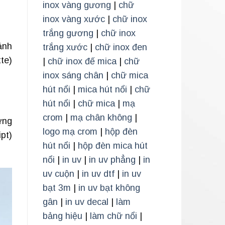
inox vàng gương
|
chữ
inox vàng xước
|
chữ inox
trắng gương
|
chữ inox
ảnh
trắng xước
|
chữ inox đen
te)
|
chữ inox đế mica
|
chữ
inox sáng chân
|
chữ mica
hút nổi
|
mica hút nổi
|
chữ
hút nổi
|
chữ mica
|
mạ
crom
|
mạ chân không
|
ưng
logo mạ crom
|
hộp đèn
pt)
hút nổi
|
hộp đèn mica hút
nổi
|
in uv
|
in uv phẳng
|
in
uv cuộn
|
in uv dtf
|
in uv
bạt 3m
|
in uv bạt không
gân
|
in uv decal
|
làm
bảng hiệu
|
làm chữ nổi
|