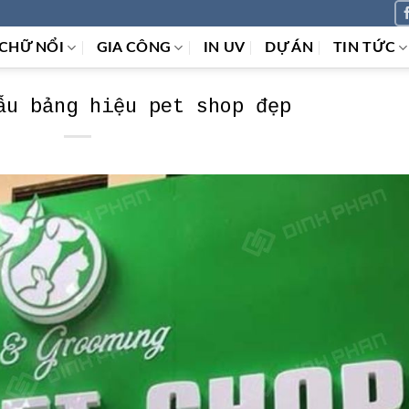
CHỮ NỔI
GIA CÔNG
IN UV
DỰ ÁN
TIN TỨC
ẫu bảng hiệu pet shop đẹp