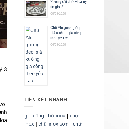
Xưởng cắt chữ Mica uy
tín giá tốt
06/08/2026
Chữ Alu gương đẹp,
giá xưởng, gia công
theo yêu cầu
04/08/2026
ý 3
LIÊN KẾT NHANH
ươi
anh
gia công chữ inox
|
chữ
lóa
inox
|
chữ inox sơn
|
chữ