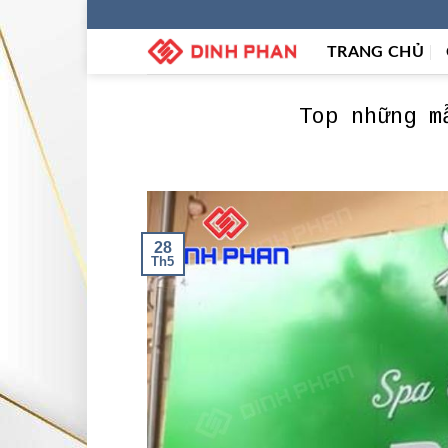
Skip
to
TRANG CHỦ
content
Top những m
28
Th5