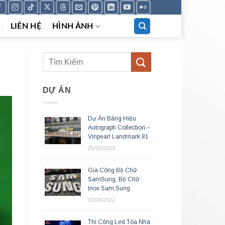
LIÊN HỆ
HÌNH ẢNH
DỰ ÁN
Dự Án Bảng Hiệu
Autograph Collection –
Vinpearl Landmark 81
25/10/2023
Gia Công Bộ Chữ
SamSung, Bộ Chữ
Inox Sam Sung
02/06/2022
Thi Công Led Tòa Nhà