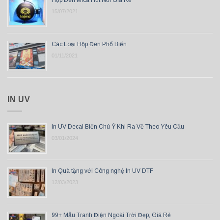
15/07/2021
Các Loại Hộp Đèn Phổ Biến
01/11/2021
IN UV
In UV Decal Biển Chú Ý Khi Ra Về Theo Yêu Cầu
03/01/2024
In Quà tặng với Công nghệ In UV DTF
12/03/2023
99+ Mẫu Tranh Điện Ngoài Trời Đẹp, Giá Rẻ