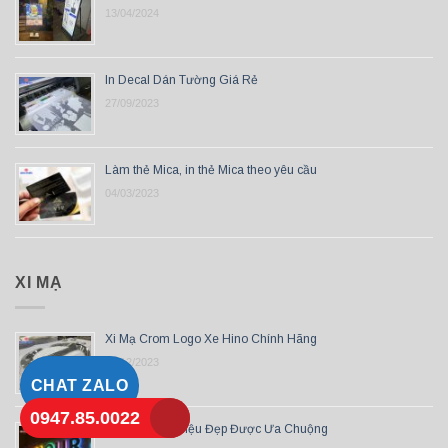
13/04/2024
In Decal Dán Tường Giá Rẻ
27/09/2023
Làm thẻ Mica, in thẻ Mica theo yêu cầu
04/03/2023
XI MẠ
Xi Mạ Crom Logo Xe Hino Chính Hãng
28/12/2023
CHAT ZALO
0947.85.0022
Top 10 Bảng Hiệu Đẹp Được Ưa Chuộng