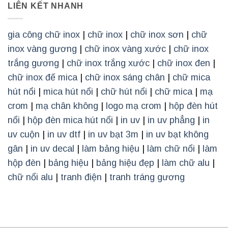
LIÊN KẾT NHANH
gia công chữ inox
|
chữ inox
|
chữ inox sơn
|
chữ
inox vàng gương
|
chữ inox vàng xước
|
chữ inox
trắng gương
|
chữ inox trắng xước
|
chữ inox đen
|
chữ inox đế mica
|
chữ inox sáng chân
|
chữ mica
hút nổi
|
mica hút nổi
|
chữ hút nổi
|
chữ mica
|
mạ
crom
|
mạ chân không
|
logo mạ crom
|
hộp đèn hút
nổi
|
hộp đèn mica hút nổi
|
in uv
|
in uv phẳng
|
in
uv cuộn
|
in uv dtf
|
in uv bạt 3m
|
in uv bạt không
gân
|
in uv decal
|
làm bảng hiệu
|
làm chữ nổi
|
làm
hộp đèn
|
bảng hiệu
|
bảng hiệu đẹp
|
làm chữ alu
|
chữ nổi alu
|
tranh điện
|
tranh tráng gương