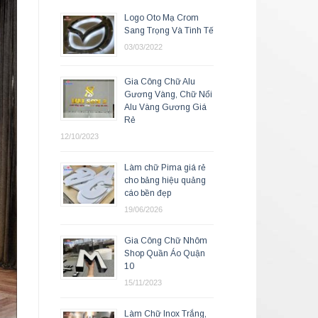
Logo Oto Mạ Crom
Sang Trọng Và Tinh Tế
03/03/2022
Gia Công Chữ Alu
Gương Vàng, Chữ Nổi
Alu Vàng Gương Giá
Rẻ
12/10/2023
Làm chữ Pima giá rẻ
cho bảng hiệu quảng
cáo bền đẹp
19/06/2026
Gia Công Chữ Nhôm
Shop Quần Áo Quận
10
15/11/2023
Làm Chữ Inox Trắng,