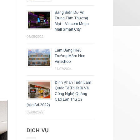
Bảng Biển Dự Án
Trung Tâm Thương
Mại – Vincom Mega
Mall Smart City
06/05/2022
Làm Bảng Hiệu
Trường Mầm Non
Vinschool
21/07/2024
Đinh Phan Triển Lãm
Quốc Tế Thiết Bị Và
Công Nghệ Quảng
Cáo Lần Thứ 12
(VietAd 2022)
02/08/2022
DỊCH VỤ