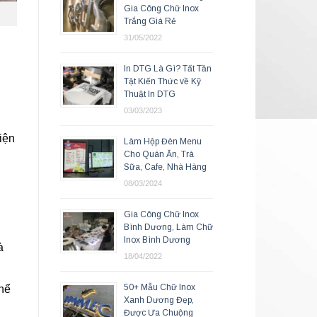
Gia Công Chữ Inox
Trắng Giá Rẻ
31/05/2022
In DTG Là Gì? Tất Tần
Tật Kiến Thức về Kỹ
Thuật In DTG
03/03/2023
iện
Làm Hộp Đèn Menu
Cho Quán Ăn, Trà
Sữa, Cafe, Nhà Hàng
08/03/2024
Gia Công Chữ Inox
Bình Dương, Làm Chữ
Inox Bình Dương
à
18/04/2022
50+ Mẫu Chữ Inox
hể
Xanh Dương Đẹp,
Được Ưa Chuộng