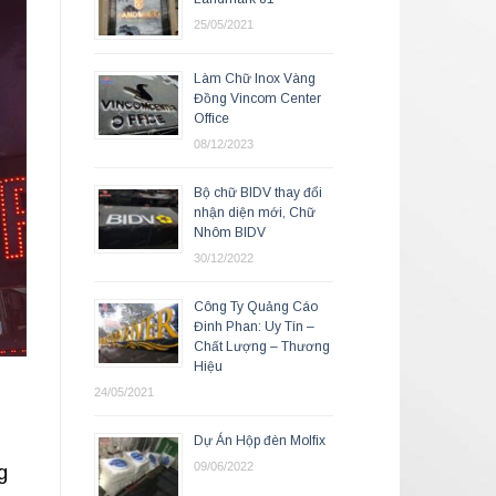
25/05/2021
Làm Chữ Inox Vàng
Đồng Vincom Center
Office
08/12/2023
Bộ chữ BIDV thay đổi
nhận diện mới, Chữ
Nhôm BIDV
30/12/2022
Công Ty Quảng Cáo
Đinh Phan: Uy Tín –
Chất Lượng – Thương
Hiệu
24/05/2021
Dự Án Hộp đèn Molfix
09/06/2022
g