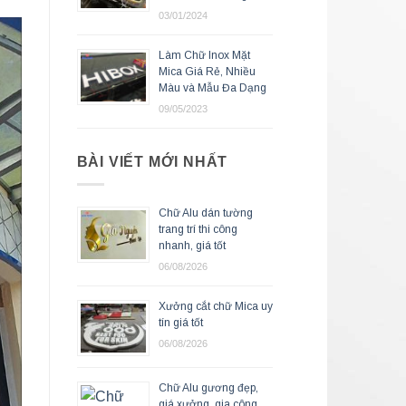
03/01/2024
Làm Chữ Inox Mặt
Mica Giá Rẻ, Nhiều
Màu và Mẫu Đa Dạng
09/05/2023
BÀI VIẾT MỚI NHẤT
Chữ Alu dán tường
trang trí thi công
nhanh, giá tốt
06/08/2026
Xưởng cắt chữ Mica uy
tín giá tốt
06/08/2026
Chữ Alu gương đẹp,
giá xưởng, gia công