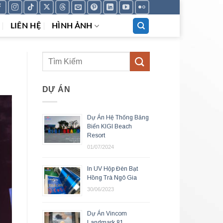
LIÊN HỆ
HÌNH ẢNH
DỰ ÁN
Dự Án Hệ Thống Bảng
Biển KIGI Beach
Resort
01/07/2024
In UV Hộp Đèn Bạt
Hồng Trà Ngô Gia
30/06/2023
Dự Án Vincom
Landmark 81