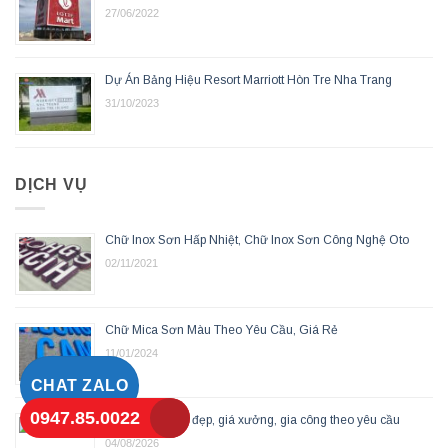
27/06/2022
Dự Án Bảng Hiệu Resort Marriott Hòn Tre Nha Trang
31/10/2023
DỊCH VỤ
Chữ Inox Sơn Hấp Nhiệt, Chữ Inox Sơn Công Nghệ Oto
02/11/2021
Chữ Mica Sơn Màu Theo Yêu Cầu, Giá Rẻ
11/01/2024
CHAT ZALO
0947.85.0022
Chữ Alu gương đẹp, giá xưởng, gia công theo yêu cầu
04/08/2026