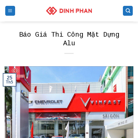
Skip
to
content
Báo Giá Thi Công Mặt Dựng
Alu
25
Th5