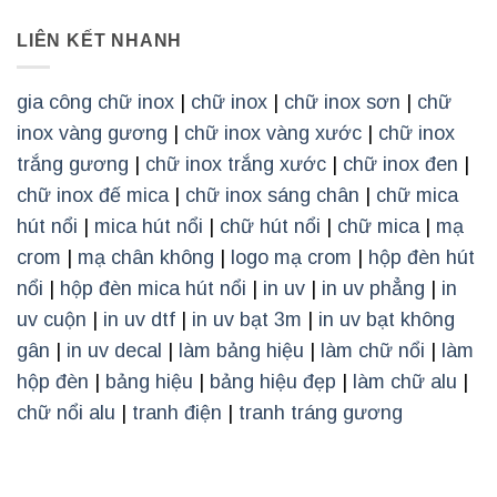
LIÊN KẾT NHANH
gia công chữ inox
|
chữ inox
|
chữ inox sơn
|
chữ
inox vàng gương
|
chữ inox vàng xước
|
chữ inox
trắng gương
|
chữ inox trắng xước
|
chữ inox đen
|
chữ inox đế mica
|
chữ inox sáng chân
|
chữ mica
hút nổi
|
mica hút nổi
|
chữ hút nổi
|
chữ mica
|
mạ
crom
|
mạ chân không
|
logo mạ crom
|
hộp đèn hút
nổi
|
hộp đèn mica hút nổi
|
in uv
|
in uv phẳng
|
in
uv cuộn
|
in uv dtf
|
in uv bạt 3m
|
in uv bạt không
gân
|
in uv decal
|
làm bảng hiệu
|
làm chữ nổi
|
làm
hộp đèn
|
bảng hiệu
|
bảng hiệu đẹp
|
làm chữ alu
|
chữ nổi alu
|
tranh điện
|
tranh tráng gương