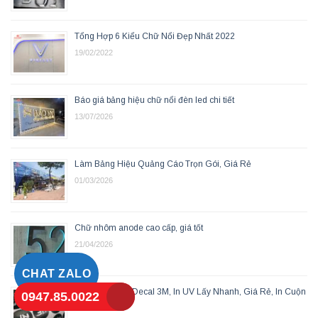
Tổng Hợp 6 Kiểu Chữ Nổi Đẹp Nhất 2022
19/02/2022
Báo giá bảng hiệu chữ nổi đèn led chi tiết
13/07/2026
Làm Bảng Hiệu Quảng Cáo Trọn Gói, Giá Rẻ
01/03/2026
Chữ nhôm anode cao cấp, giá tốt
21/04/2026
CHAT ZALO
Báo Giá In UV Decal 3M, In UV Lấy Nhanh, Giá Rẻ, In Cuộn
0947.85.0022
Decal