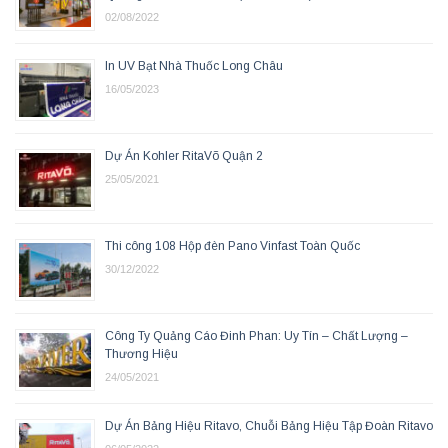
02/08/2022
In UV Bạt Nhà Thuốc Long Châu
16/05/2023
Dự Án Kohler RitaVõ Quận 2
25/05/2021
Thi công 108 Hộp đèn Pano Vinfast Toàn Quốc
30/12/2022
Công Ty Quảng Cáo Đinh Phan: Uy Tín – Chất Lượng –
Thương Hiệu
24/05/2021
Dự Án Bảng Hiệu Ritavo, Chuỗi Bảng Hiệu Tập Đoàn Ritavo