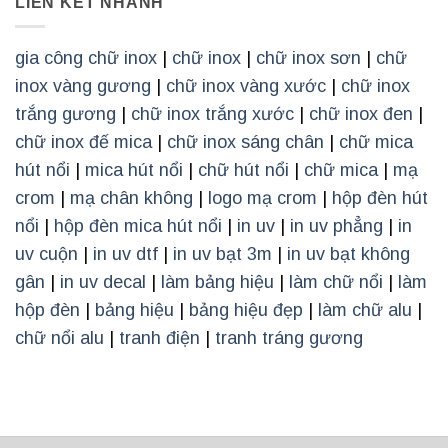
LIÊN KẾT NHANH
gia công chữ inox
|
chữ inox
|
chữ inox sơn
|
chữ
inox vàng gương
|
chữ inox vàng xước
|
chữ inox
trắng gương
|
chữ inox trắng xước
|
chữ inox đen
|
chữ inox đế mica
|
chữ inox sáng chân
|
chữ mica
hút nổi
|
mica hút nổi
|
chữ hút nổi
|
chữ mica
|
mạ
crom
|
mạ chân không
|
logo mạ crom
|
hộp đèn hút
nổi
|
hộp đèn mica hút nổi
|
in uv
|
in uv phẳng
|
in
uv cuộn
|
in uv dtf
|
in uv bạt 3m
|
in uv bạt không
gân
|
in uv decal
|
làm bảng hiệu
|
làm chữ nổi
|
làm
hộp đèn
|
bảng hiệu
|
bảng hiệu đẹp
|
làm chữ alu
|
chữ nổi alu
|
tranh điện
|
tranh tráng gương