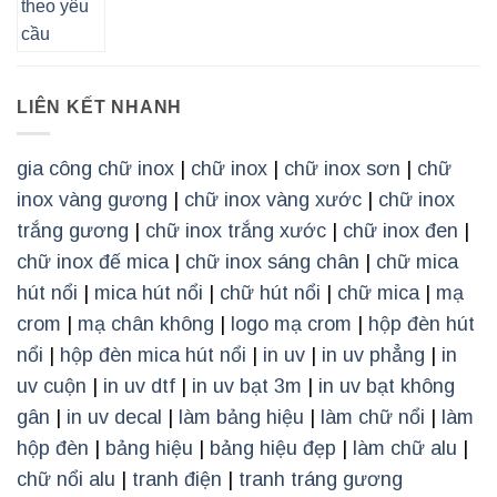
LIÊN KẾT NHANH
gia công chữ inox
|
chữ inox
|
chữ inox sơn
|
chữ
inox vàng gương
|
chữ inox vàng xước
|
chữ inox
trắng gương
|
chữ inox trắng xước
|
chữ inox đen
|
chữ inox đế mica
|
chữ inox sáng chân
|
chữ mica
hút nổi
|
mica hút nổi
|
chữ hút nổi
|
chữ mica
|
mạ
crom
|
mạ chân không
|
logo mạ crom
|
hộp đèn hút
nổi
|
hộp đèn mica hút nổi
|
in uv
|
in uv phẳng
|
in
uv cuộn
|
in uv dtf
|
in uv bạt 3m
|
in uv bạt không
gân
|
in uv decal
|
làm bảng hiệu
|
làm chữ nổi
|
làm
hộp đèn
|
bảng hiệu
|
bảng hiệu đẹp
|
làm chữ alu
|
chữ nổi alu
|
tranh điện
|
tranh tráng gương