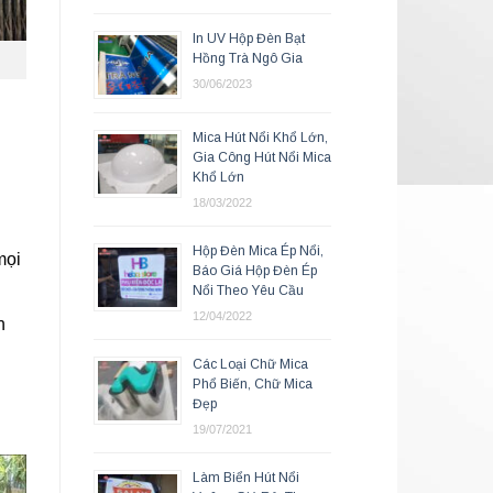
In UV Hộp Đèn Bạt
Hồng Trà Ngô Gia
30/06/2023
Mica Hút Nổi Khổ Lớn,
Gia Công Hút Nổi Mica
Khổ Lớn
18/03/2022
Hộp Đèn Mica Ép Nổi,
mọi
Báo Giá Hộp Đèn Ép
Nổi Theo Yêu Cầu
12/04/2022
h
Các Loại Chữ Mica
Phổ Biến, Chữ Mica
Đẹp
19/07/2021
Làm Biển Hút Nổi