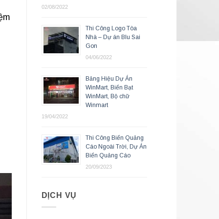
02/08/2022
iệm
Thi Công Logo Tòa
Nhà – Dự án Blu Sai
Gon
04/06/2022
Bảng Hiệu Dự Án
WinMart, Biển Bạt
WinMart, Bộ chữ
Winmart
19/04/2022
Thi Công Biển Quảng
Cáo Ngoài Trời, Dự Án
Biển Quảng Cáo
20/09/2023
DỊCH VỤ