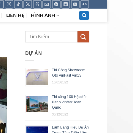
LIÊN HỆ
HÌNH ẢNH
DỰ ÁN
Thi Công Showroom
Oto VinFast Vin1S
16/01/2022
Thi công 108 Hộp đèn
Pano Vinfast Toàn
Quốc
30/12/2022
Làm Bảng Hiệu Dự Án
Trung Tâm Triển Lãm