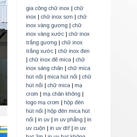
gia công chữ inox
|
chữ
inox
|
chữ inox sơn
|
chữ
inox vàng gương
|
chữ
inox vàng xước
|
chữ inox
trắng gương
|
chữ inox
trắng xước
|
chữ inox đen
|
chữ inox đế mica
|
chữ
inox sáng chân
|
chữ mica
hút nổi
|
mica hút nổi
|
chữ
hút nổi
|
chữ mica
|
mạ
crom
|
mạ chân không
|
logo mạ crom
|
hộp đèn
hút nổi
|
hộp đèn mica hút
nổi
|
in uv
|
in uv phẳng
|
in
uv cuộn
|
in uv dtf
|
in uv
bạt 3m
|
in uv bạt không