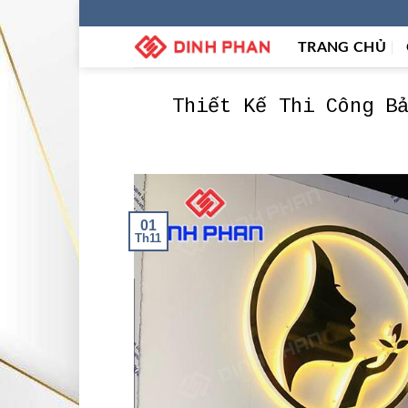
Skip
to
TRANG CHỦ
content
Thiết Kế Thi Công B
01
Th11