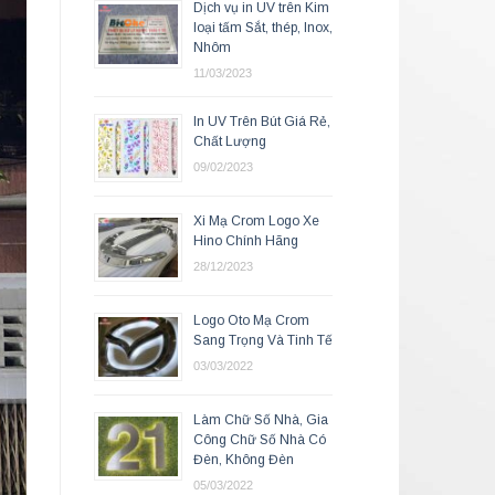
Dịch vụ in UV trên Kim
loại tấm Sắt, thép, Inox,
Nhôm
11/03/2023
In UV Trên Bút Giá Rẻ,
Chất Lượng
09/02/2023
Xi Mạ Crom Logo Xe
Hino Chính Hãng
28/12/2023
Logo Oto Mạ Crom
Sang Trọng Và Tinh Tế
03/03/2022
Làm Chữ Số Nhà, Gia
Công Chữ Số Nhà Có
Đèn, Không Đèn
05/03/2022