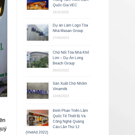
Quốc Gia VEC
26/11/2025
Dự án Làm Logo Tòa
Nhà Masan Group
27/06/2023
Chữ Nổi Tòa Nhà Khổ
Lớn – Dự Án Long
Beach Group
05/02/2022
Sản Xuất Chữ Nhôm
Vinamilk
10/06/2022
Đinh Phan Triển Lãm
Quốc Tế Thiết Bị Và
rên
Công Nghệ Quảng
Cáo Lần Thứ 12
quý
(VietAd 2022)