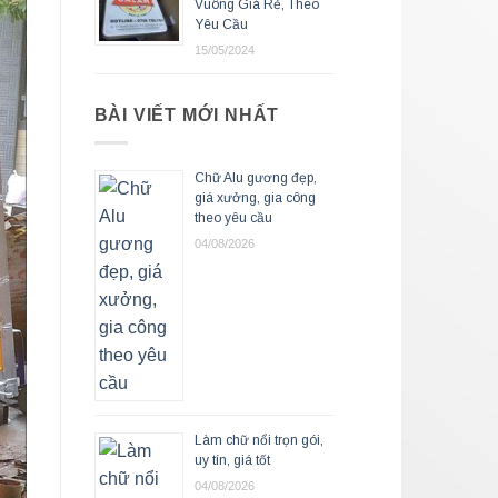
Vuông Giá Rẻ, Theo
Yêu Cầu
15/05/2024
BÀI VIẾT MỚI NHẤT
Chữ Alu gương đẹp,
giá xưởng, gia công
theo yêu cầu
04/08/2026
Làm chữ nổi trọn gói,
uy tín, giá tốt
04/08/2026