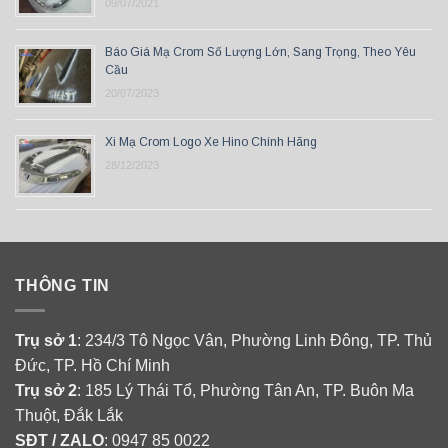
09/07/2021
Báo Giá Mạ Crom Số Lượng Lớn, Sang Trọng, Theo Yêu
Cầu
20/07/2023
Xi Mạ Crom Logo Xe Hino Chính Hãng
28/12/2023
THÔNG TIN
Trụ sở 1
: 234/3 Tô Ngọc Vân, Phường Linh Đông, TP. Thủ
Đức, TP. Hồ Chí Minh
Trụ sở 2
: 185 Lý Thái Tổ, Phường Tân An, TP. Buôn Ma
Thuột, Đắk Lắk
SĐT / ZALO
: 0947 85 0022