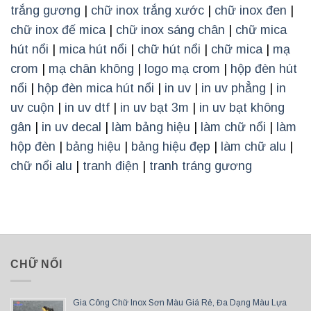
trắng gương
|
chữ inox trắng xước
|
chữ inox đen
|
chữ inox đế mica
|
chữ inox sáng chân
|
chữ mica
hút nổi
|
mica hút nổi
|
chữ hút nổi
|
chữ mica
|
mạ
crom
|
mạ chân không
|
logo mạ crom
|
hộp đèn hút
nổi
|
hộp đèn mica hút nổi
|
in uv
|
in uv phẳng
|
in
uv cuộn
|
in uv dtf
|
in uv bạt 3m
|
in uv bạt không
gân
|
in uv decal
|
làm bảng hiệu
|
làm chữ nổi
|
làm
hộp đèn
|
bảng hiệu
|
bảng hiệu đẹp
|
làm chữ alu
|
chữ nổi alu
|
tranh điện
|
tranh tráng gương
CHỮ NỔI
Gia Công Chữ Inox Sơn Màu Giá Rẻ, Đa Dạng Màu Lựa