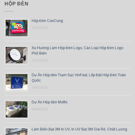
HỘP ĐÈN
Hộp Đèn ConCung
27/05/2022
Xu Hướng Làm Hộp Đèn Logo, Các Loại Hộp Đèn Logo
Phổ Biến
21/07/2021
Dự Án Hộp đèn Trạm Sạc VinFast, Lắp Đặt Hộp Đèn Toàn
Quốc
14/01/2022
Dự Án Hộp đèn Molfix
09/06/2022
Làm Biển Bạt 3M In UV, In UV Bạt 3M Giá Rẻ, Chất Lượng