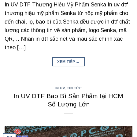
In UV DTF Thương Hiệu Mỹ Phẩm Senka In uv dtf
thương hiệu mỹ phẩm Senka từ hộp mỹ phẩm cho
đến chai, lọ, bao bì của Senka đều được in dtf chất
lượng các thông tin về sản phẩm, logo Senka, mã
QR,… Nhãn in dtf sắc nét và màu sắc chính xác
theo […]
XEM TIẾP
→
IN UV
,
TIN TỨC
In UV DTF Bao Bì Sản Phẩm tại HCM
Số Lượng Lớn