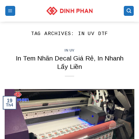
Skip
to
content
TAG ARCHIVES:
IN UV DTF
IN UV
In Tem Nhãn Decal Giá Rẻ, In Nhanh
Lấy Liền
19
Th4