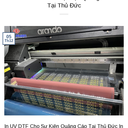
Tại Thủ Đức
05
Th12
In UV DTF Cho Sự Kiện Quảng Cáo Tại Thủ Đức In