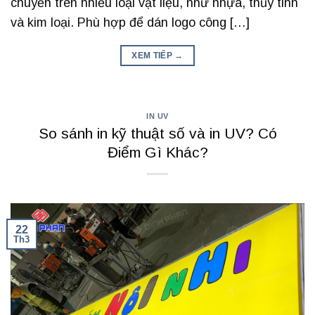
chuyển trên nhiều loại vật liệu, như nhựa, thủy tinh
và kim loại. Phù hợp để dán logo công […]
XEM TIẾP
→
IN UV
So sánh in kỹ thuật số và in UV? Có
Điểm Gì Khác?
22
Th3