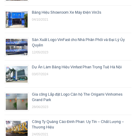
Bảng Hiệu Showroom Xe Máy Điện Vin3s
04/10/2021
Sản Xuất Logo VinFast cho Nhà Phân Phối và Đại Lý Ủy
Quyền
12/05/2023
Dự Án Làm Bảng Hiệu Vinfast Phan Trọng Tuệ Hà Nội
03/07/2024
Gia công Lắp đặt Logo Căn hộ The Origami Vinhomes
Grand Park
28/06/2023
Công Ty Quảng Cáo Đinh Phan: Uy Tín – Chất Lượng –
Thương Hiệu
24/05/2021