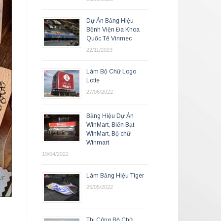
Dự Án Bảng Hiệu
Bệnh Viện Đa Khoa
Quốc Tế Vinmec
22/11/2023
Làm Bộ Chữ Logo
Lotte
27/06/2022
Bảng Hiệu Dự Án
WinMart, Biển Bạt
WinMart, Bộ chữ
Winmart
19/04/2022
Làm Bảng Hiệu Tiger
26/05/2022
Thi Công Bộ Chữ