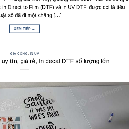
in Direct to Film (DTF) và in UV DTF, được coi là tiêu
uật số đã đi một chặng […]
XEM TIẾP
→
GIA CÔNG
,
IN UV
uy tín, giá rẻ, In decal DTF số lượng lớn