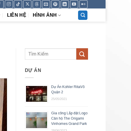
LIÊN HỆ
HÌNH ẢNH
DỰ ÁN
Dự Án Kohler RitaVõ
Quận 2
25/05/2021
Gia công Lắp đặt Logo
Căn hộ The Origami
Vinhomes Grand Park
28/06/2023