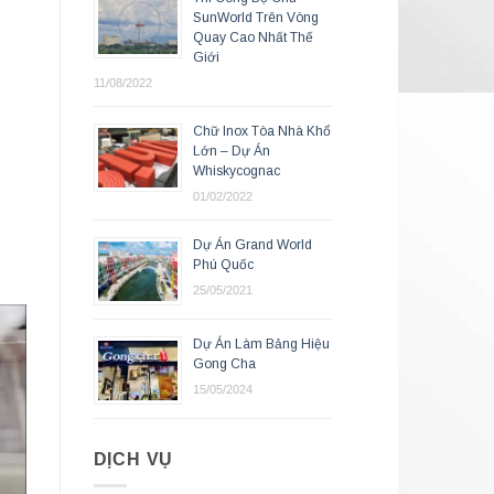
SunWorld Trên Vòng
Quay Cao Nhất Thế
Giới
11/08/2022
Chữ Inox Tòa Nhà Khổ
Lớn – Dự Án
Whiskycognac
01/02/2022
Dự Án Grand World
Phú Quốc
25/05/2021
Dự Án Làm Bảng Hiệu
Gong Cha
15/05/2024
DỊCH VỤ