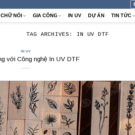
CHỮ NỔI
GIA CÔNG
IN UV
DỰ ÁN
TIN TỨC
TAG ARCHIVES:
IN UV DTF
IN UV
ng với Công nghệ In UV DTF