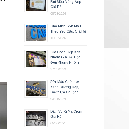
Rút Siêu Mỏng Đẹp,
Giá Rẻ
08/03/2024
Chữ Mica Sơn Màu
Theo Yêu Cầu, Giá Rẻ
11/01/2024
Gia Công Hộp Đèn
Nhôm Giá Rẻ, Hộp
Đèn Khung Nhôm
27/05/2023
50+ Mẫu Chữ Inox
Xanh Dương Đẹp,
Được Ưa Chuộng
03/01/2024
Dịch Vụ Xi Mạ Crom
Giá Rẻ
05/06/2021