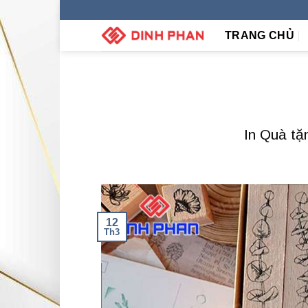
Skip
to
TRANG CHỦ
content
In Quà tặ
12
Th3