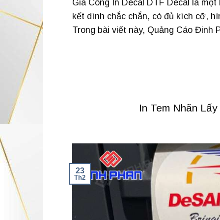
Gia Công In Decal DTF Decal là một 
kết dính chắc chắn, có đủ kích cỡ, h
Trong bài viết này, Quảng Cáo Đinh P
In Tem Nhãn Lấy 
23
Th2