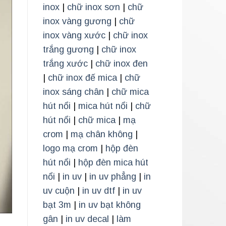
inox
|
chữ inox sơn
|
chữ
inox vàng gương
|
chữ
inox vàng xước
|
chữ inox
trắng gương
|
chữ inox
trắng xước
|
chữ inox đen
|
chữ inox đế mica
|
chữ
inox sáng chân
|
chữ mica
hút nổi
|
mica hút nổi
|
chữ
hút nổi
|
chữ mica
|
mạ
crom
|
mạ chân không
|
logo mạ crom
|
hộp đèn
hút nổi
|
hộp đèn mica hút
nổi
|
in uv
|
in uv phẳng
|
in
uv cuộn
|
in uv dtf
|
in uv
bạt 3m
|
in uv bạt không
gân
|
in uv decal
|
làm