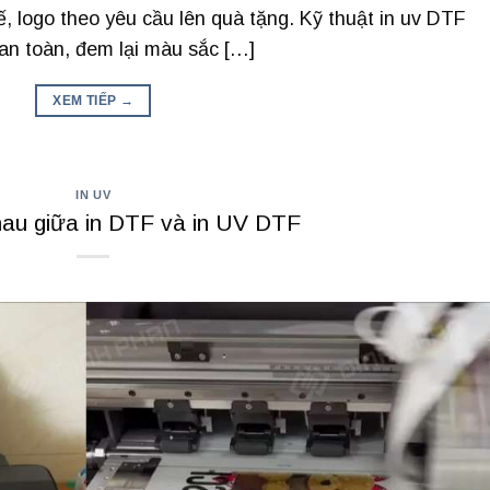
kế, logo theo yêu cầu lên quà tặng. Kỹ thuật in uv DTF
an toàn, đem lại màu sắc […]
XEM TIẾP
→
IN UV
au giữa in DTF và in UV DTF