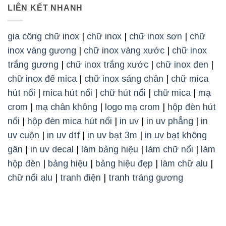
LIÊN KẾT NHANH
gia công chữ inox
|
chữ inox
|
chữ inox sơn
|
chữ
inox vàng gương
|
chữ inox vàng xước
|
chữ inox
trắng gương
|
chữ inox trắng xước
|
chữ inox đen
|
chữ inox đế mica
|
chữ inox sáng chân
|
chữ mica
hút nổi
|
mica hút nổi
|
chữ hút nổi
|
chữ mica
|
mạ
crom
|
mạ chân không
|
logo mạ crom
|
hộp đèn hút
nổi
|
hộp đèn mica hút nổi
|
in uv
|
in uv phẳng
|
in
uv cuộn
|
in uv dtf
|
in uv bạt 3m
|
in uv bạt không
gân
|
in uv decal
|
làm bảng hiệu
|
làm chữ nổi
|
làm
hộp đèn
|
bảng hiệu
|
bảng hiệu đẹp
|
làm chữ alu
|
chữ nổi alu
|
tranh điện
|
tranh tráng gương