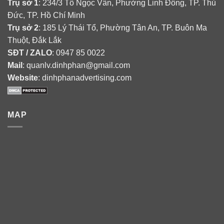
Trụ sở 1
: 234/3 Tô Ngọc Vân, Phường Linh Đông, TP. Thủ
Đức, TP. Hồ Chí Minh
Trụ sở 2
: 185 Lý Thái Tổ, Phường Tân An, TP. Buôn Ma
Thuột, Đắk Lắk
SĐT / ZALO
: 0947 85 0022
Mail
: quanlv.dinhphan@gmail.com
Website
: dinhphanadvertising.com
MAP