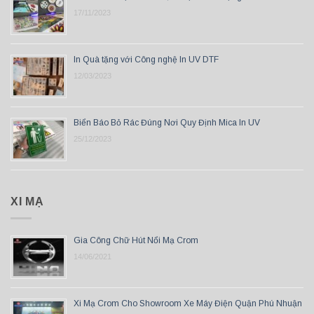
17/11/2023
In Quà tặng với Công nghệ In UV DTF
12/03/2023
Biển Báo Bỏ Rác Đúng Nơi Quy Định Mica In UV
25/12/2023
XI MẠ
Gia Công Chữ Hút Nổi Mạ Crom
14/06/2021
Xi Mạ Crom Cho Showroom Xe Máy Điện Quận Phú Nhuận