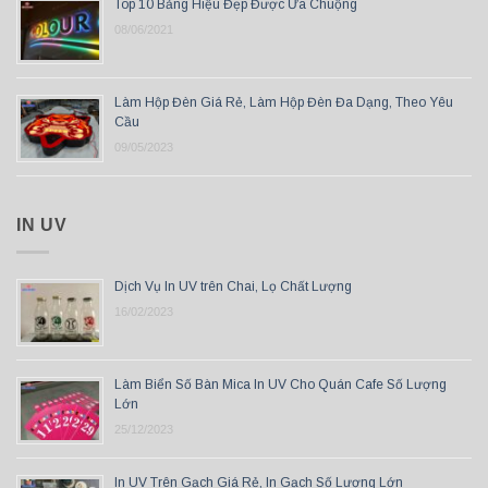
Top 10 Bảng Hiệu Đẹp Được Ưa Chuộng
08/06/2021
Làm Hộp Đèn Giá Rẻ, Làm Hộp Đèn Đa Dạng, Theo Yêu
Cầu
09/05/2023
IN UV
Dịch Vụ In UV trên Chai, Lọ Chất Lượng
16/02/2023
Làm Biển Số Bàn Mica In UV Cho Quán Cafe Số Lượng
Lớn
25/12/2023
In UV Trên Gạch Giá Rẻ, In Gạch Số Lượng Lớn