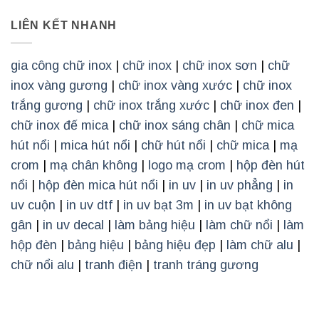
LIÊN KẾT NHANH
gia công chữ inox
|
chữ inox
|
chữ inox sơn
|
chữ
inox vàng gương
|
chữ inox vàng xước
|
chữ inox
trắng gương
|
chữ inox trắng xước
|
chữ inox đen
|
chữ inox đế mica
|
chữ inox sáng chân
|
chữ mica
hút nổi
|
mica hút nổi
|
chữ hút nổi
|
chữ mica
|
mạ
crom
|
mạ chân không
|
logo mạ crom
|
hộp đèn hút
nổi
|
hộp đèn mica hút nổi
|
in uv
|
in uv phẳng
|
in
uv cuộn
|
in uv dtf
|
in uv bạt 3m
|
in uv bạt không
gân
|
in uv decal
|
làm bảng hiệu
|
làm chữ nổi
|
làm
hộp đèn
|
bảng hiệu
|
bảng hiệu đẹp
|
làm chữ alu
|
chữ nổi alu
|
tranh điện
|
tranh tráng gương