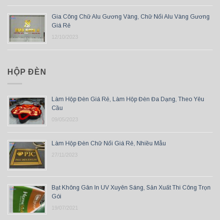
Gia Công Chữ Alu Gương Vàng, Chữ Nổi Alu Vàng Gương
Giá Rẻ
12/10/2023
HỘP ĐÈN
Làm Hộp Đèn Giá Rẻ, Làm Hộp Đèn Đa Dạng, Theo Yêu
Cầu
09/05/2023
Làm Hộp Đèn Chữ Nổi Giá Rẻ, Nhiều Mẫu
27/11/2023
Bạt Không Gân In UV Xuyên Sáng, Sản Xuất Thi Công Trọn
Gói
19/07/2021