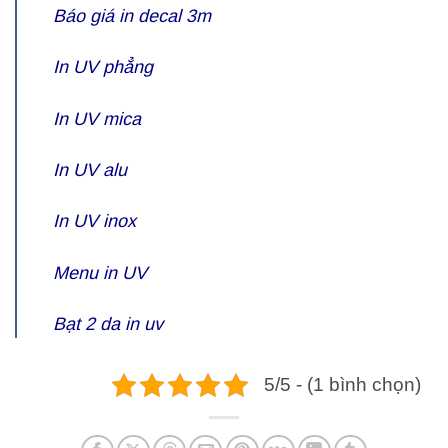
Báo giá in decal 3m
In UV phẳng
In UV mica
In UV alu
In UV inox
Menu in UV
Bạt 2 da in uv
5/5 - (1 bình chọn)