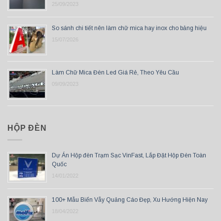
25/09/2023
So sánh chi tiết nên làm chữ mica hay inox cho bảng hiệu
15/07/2026
Làm Chữ Mica Đèn Led Giá Rẻ, Theo Yêu Cầu
09/09/2023
HỘP ĐÈN
Dự Án Hộp đèn Trạm Sạc VinFast, Lắp Đặt Hộp Đèn Toàn
Quốc
14/01/2022
100+ Mẫu Biển Vẫy Quảng Cáo Đẹp, Xu Hướng Hiện Nay
18/04/2022