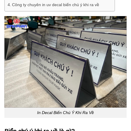
Công ty chuyên in uv decal biển chú ý khi ra về
In Decal Biển Chú Ý Khi Ra Về