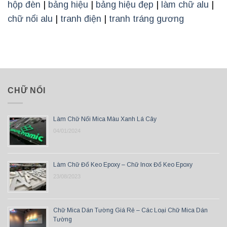
hộp đèn
|
bảng hiệu
|
bảng hiệu đẹp
|
làm chữ alu
|
chữ nổi alu
|
tranh điện
|
tranh tráng gương
CHỮ NỔI
Làm Chữ Nổi Mica Màu Xanh Lá Cây
04/01/2024
Làm Chữ Đổ Keo Epoxy – Chữ Inox Đổ Keo Epoxy
23/08/2023
Chữ Mica Dán Tường Giá Rẻ – Các Loại Chữ Mica Dán
Tường