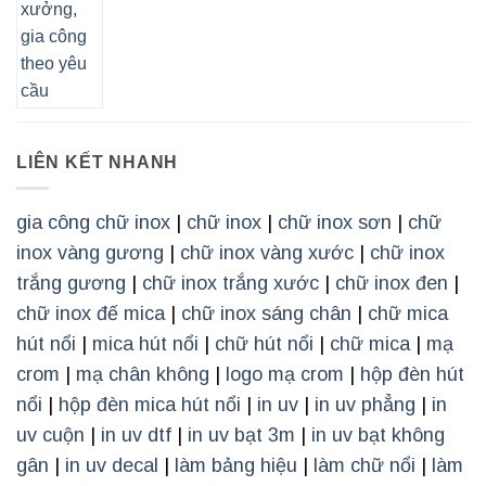
LIÊN KẾT NHANH
gia công chữ inox
|
chữ inox
|
chữ inox sơn
|
chữ
inox vàng gương
|
chữ inox vàng xước
|
chữ inox
trắng gương
|
chữ inox trắng xước
|
chữ inox đen
|
chữ inox đế mica
|
chữ inox sáng chân
|
chữ mica
hút nổi
|
mica hút nổi
|
chữ hút nổi
|
chữ mica
|
mạ
crom
|
mạ chân không
|
logo mạ crom
|
hộp đèn hút
nổi
|
hộp đèn mica hút nổi
|
in uv
|
in uv phẳng
|
in
uv cuộn
|
in uv dtf
|
in uv bạt 3m
|
in uv bạt không
gân
|
in uv decal
|
làm bảng hiệu
|
làm chữ nổi
|
làm