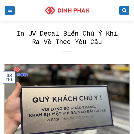
Skip
to
content
In UV Decal Biển Chú Ý Khi
Ra Về Theo Yêu Cầu
03
Th1