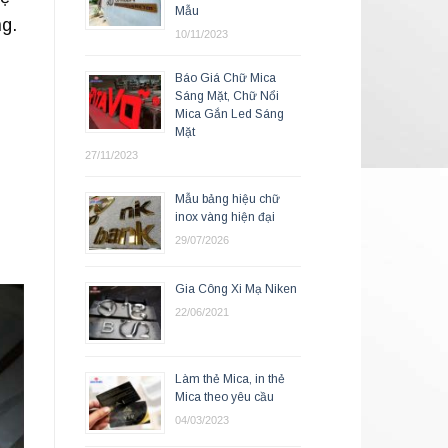
Mẫu
ng.
10/11/2023
Báo Giá Chữ Mica
Sáng Mặt, Chữ Nổi
Mica Gắn Led Sáng
Mặt
27/11/2023
Mẫu bảng hiệu chữ
inox vàng hiện đại
29/07/2026
Gia Công Xi Mạ Niken
22/06/2021
Làm thẻ Mica, in thẻ
Mica theo yêu cầu
04/03/2023