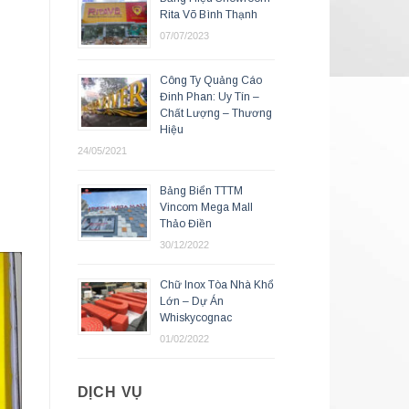
Rita Võ Bình Thạnh
07/07/2023
Công Ty Quảng Cáo
Đinh Phan: Uy Tín –
Chất Lượng – Thương
Hiệu
24/05/2021
Bảng Biển TTTM
Vincom Mega Mall
Thảo Điền
30/12/2022
Chữ Inox Tòa Nhà Khổ
Lớn – Dự Án
Whiskycognac
01/02/2022
DỊCH VỤ