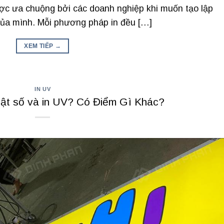
ược ưa chuộng bởi các doanh nghiệp khi muốn tạo lập
ủa mình. Mỗi phương pháp in đều […]
XEM TIẾP
→
IN UV
huật số và in UV? Có Điểm Gì Khác?