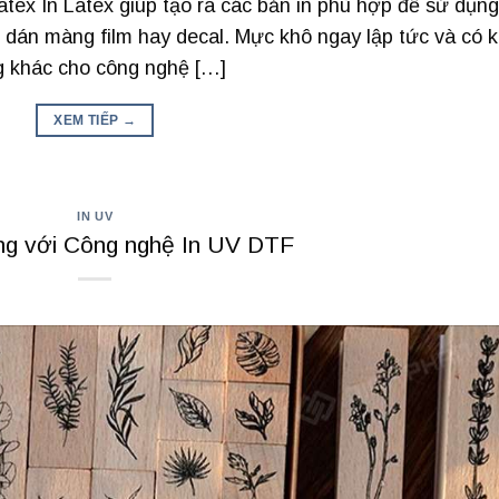
Latex In Latex giúp tạo ra các bản in phù hợp để sử dụng
 dán màng film hay decal. Mực khô ngay lập tức và có 
g khác cho công nghệ […]
XEM TIẾP
→
IN UV
ng với Công nghệ In UV DTF