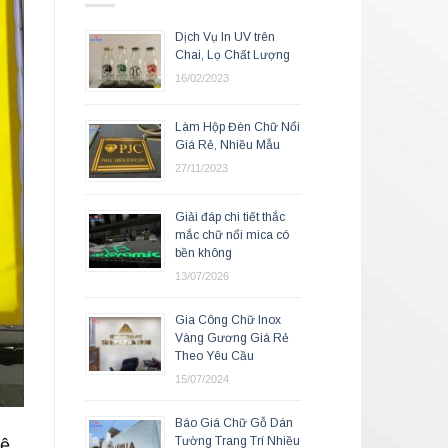
Dịch Vụ In UV trên
Chai, Lọ Chất Lượng
16/02/2023
Làm Hộp Đèn Chữ Nổi
Giá Rẻ, Nhiều Mẫu
27/11/2023
Giải đáp chi tiết thắc
mắc chữ nổi mica có
bền không
13/07/2026
Gia Công Chữ Inox
Vàng Gương Giá Rẻ
Theo Yêu Cầu
15/07/2024
Báo Giá Chữ Gỗ Dán
Tường Trang Trí Nhiều
hệ