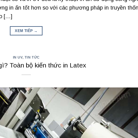
ượng in ấn tốt hơn so với các phương pháp in truyền thố
o […]
XEM TIẾP
→
IN UV
,
TIN TỨC
 gì? Toàn bộ kiến thức in Latex