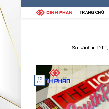
Skip
to
TRANG CHỦ
content
So sánh in DTF, 
22
Th3