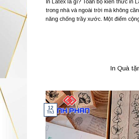
In Latex là gì? Toàn bộ kiến thức in 
trong nhà và ngoài trời mà không cần
năng chống trầy xước. Một điểm cộn
In Quà tặ
12
Th3