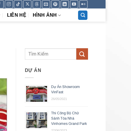
LIÊN HỆ
HÌNH ẢNH
DỰ ÁN
Dự Án Showroom
VinFast
26/05/2021
Thi Công Bộ Chữ
Sảnh Tòa Nhà
Vinhomes Grand Park
27/06/2023