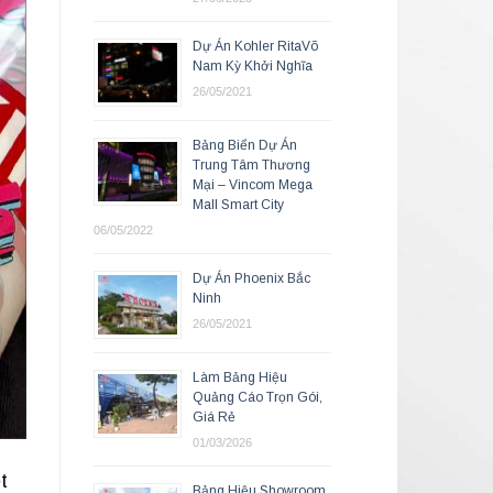
Dự Án Kohler RitaVõ
Nam Kỳ Khởi Nghĩa
26/05/2021
Bảng Biển Dự Án
Trung Tâm Thương
Mại – Vincom Mega
Mall Smart City
06/05/2022
Dự Án Phoenix Bắc
Ninh
26/05/2021
Làm Bảng Hiệu
Quảng Cáo Trọn Gói,
Giá Rẻ
01/03/2026
t
Bảng Hiệu Showroom