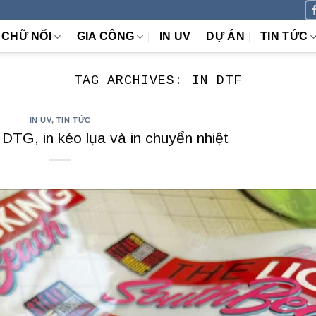
CHỮ NỔI
GIA CÔNG
IN UV
DỰ ÁN
TIN TỨC
TAG ARCHIVES:
IN DTF
IN UV
,
TIN TỨC
DTG, in kéo lụa và in chuyển nhiệt