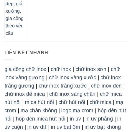
LIÊN KẾT NHANH
gia công chữ inox
|
chữ inox
|
chữ inox sơn
|
chữ
inox vàng gương
|
chữ inox vàng xước
|
chữ inox
trắng gương
|
chữ inox trắng xước
|
chữ inox đen
|
chữ inox đế mica
|
chữ inox sáng chân
|
chữ mica
hút nổi
|
mica hút nổi
|
chữ hút nổi
|
chữ mica
|
mạ
crom
|
mạ chân không
|
logo mạ crom
|
hộp đèn hút
nổi
|
hộp đèn mica hút nổi
|
in uv
|
in uv phẳng
|
in
uv cuộn
|
in uv dtf
|
in uv bạt 3m
|
in uv bạt không