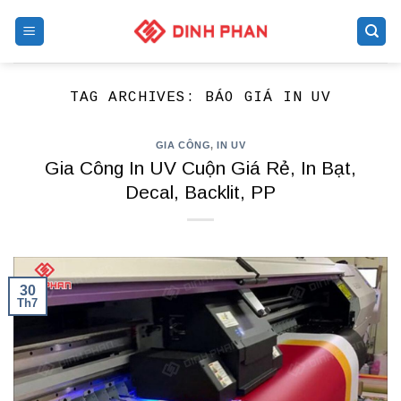
Skip
to
content
TAG ARCHIVES:
BÁO GIÁ IN UV
GIA CÔNG
,
IN UV
Gia Công In UV Cuộn Giá Rẻ, In Bạt,
Decal, Backlit, PP
30
Th7