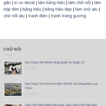
gân
|
in uv decal
|
làm bảng hiệu
|
làm chữ nổi
|
làm
hộp đèn
|
bảng hiệu
|
bảng hiệu đẹp
|
làm chữ alu
|
chữ nổi alu
|
tranh điện
|
tranh tráng gương
CHỮ NỔI
Gia Công Chữ Nhôm Shop Quần Áo Quận 10
15/11/2023
Gia Công Chữ Inox Sơn Màu Giá Rẻ, Đa Dạng Màu Lựa
Chọn
14/06/2023
Làm Chữ Poly Hông Viền Inox, Gia Công Chữ Poly Đẹp