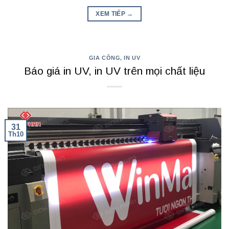
XEM TIẾP
→
GIA CÔNG
,
IN UV
Báo giá in UV, in UV trên mọi chất liệu
31
Th10