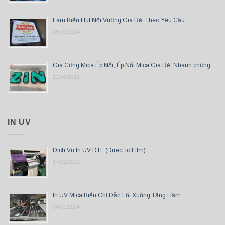
Làm Biển Hút Nổi Vuông Giá Rẻ, Theo Yêu Cầu
15/05/2024
Gia Công Mica Ép Nổi, Ép Nổi Mica Giá Rẻ, Nhanh chóng
11/04/2022
IN UV
Dịch Vụ In UV DTF (Direct to Film)
17/02/2023
In UV Mica Biển Chỉ Dẫn Lối Xuống Tầng Hầm
04/01/2024