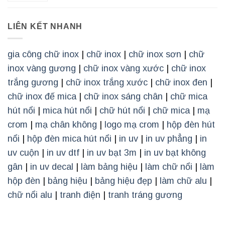
LIÊN KẾT NHANH
gia công chữ inox
|
chữ inox
|
chữ inox sơn
|
chữ
inox vàng gương
|
chữ inox vàng xước
|
chữ inox
trắng gương
|
chữ inox trắng xước
|
chữ inox đen
|
chữ inox đế mica
|
chữ inox sáng chân
|
chữ mica
hút nổi
|
mica hút nổi
|
chữ hút nổi
|
chữ mica
|
mạ
crom
|
mạ chân không
|
logo mạ crom
|
hộp đèn hút
nổi
|
hộp đèn mica hút nổi
|
in uv
|
in uv phẳng
|
in
uv cuộn
|
in uv dtf
|
in uv bạt 3m
|
in uv bạt không
gân
|
in uv decal
|
làm bảng hiệu
|
làm chữ nổi
|
làm
hộp đèn
|
bảng hiệu
|
bảng hiệu đẹp
|
làm chữ alu
|
chữ nổi alu
|
tranh điện
|
tranh tráng gương