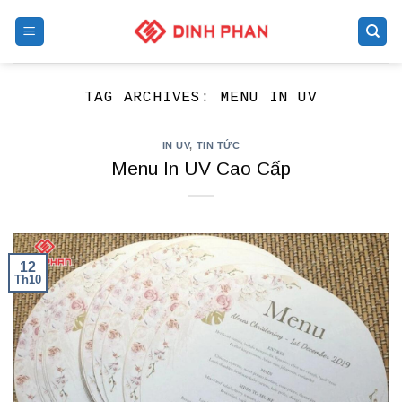
Skip
to
content
TAG ARCHIVES:
MENU IN UV
IN UV
,
TIN TỨC
Menu In UV Cao Cấp
12
Th10