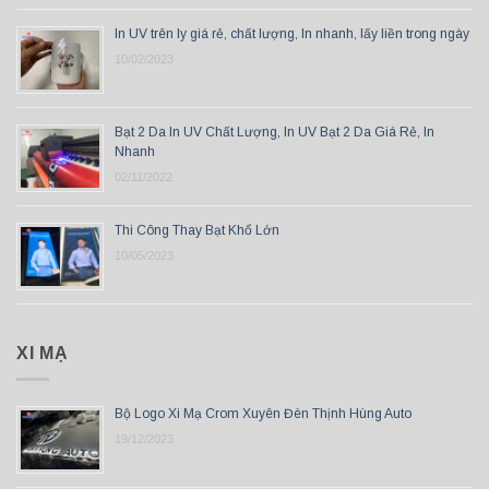
In UV trên ly giá rẻ, chất lượng, In nhanh, lấy liền trong ngày
10/02/2023
Bạt 2 Da In UV Chất Lượng, In UV Bạt 2 Da Giá Rẻ, In
Nhanh
02/11/2022
Thi Công Thay Bạt Khổ Lớn
10/05/2023
XI MẠ
Bộ Logo Xi Mạ Crom Xuyên Đèn Thịnh Hùng Auto
19/12/2023