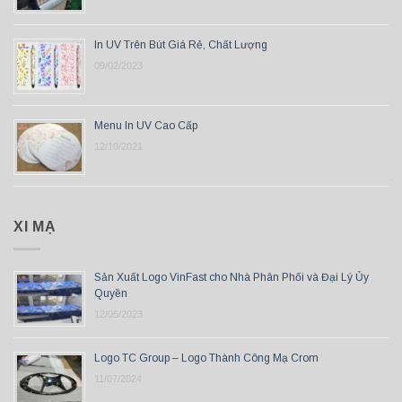
In UV Trên Bút Giá Rẻ, Chất Lượng
09/02/2023
Menu In UV Cao Cấp
12/10/2021
XI MẠ
Sản Xuất Logo VinFast cho Nhà Phân Phối và Đại Lý Ủy
Quyền
12/05/2023
Logo TC Group – Logo Thành Công Mạ Crom
11/07/2024