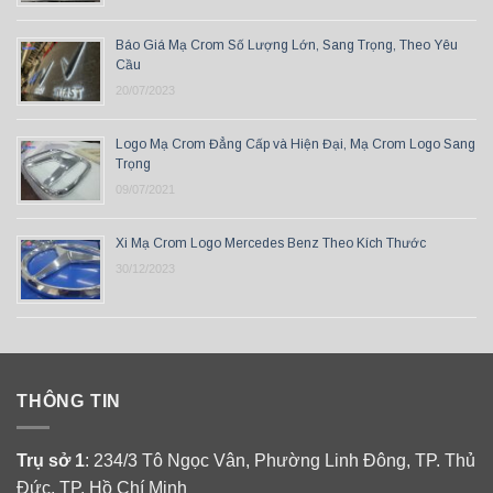
Báo Giá Mạ Crom Số Lượng Lớn, Sang Trọng, Theo Yêu
Cầu
20/07/2023
Logo Mạ Crom Đẳng Cấp và Hiện Đại, Mạ Crom Logo Sang
Trọng
09/07/2021
Xi Mạ Crom Logo Mercedes Benz Theo Kích Thước
30/12/2023
THÔNG TIN
Trụ sở 1
: 234/3 Tô Ngọc Vân, Phường Linh Đông, TP. Thủ
Đức, TP. Hồ Chí Minh