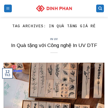
Skip
to
content
TAG ARCHIVES:
IN QUÀ TẶNG GIÁ RẺ
IN UV
In Quà tặng với Công nghệ In UV DTF
12
Th3