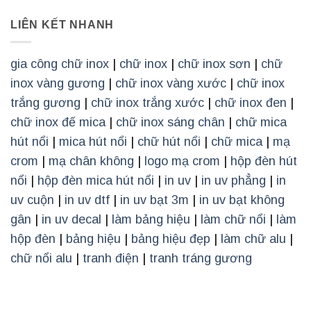
LIÊN KẾT NHANH
gia công chữ inox
|
chữ inox
|
chữ inox sơn
|
chữ
inox vàng gương
|
chữ inox vàng xước
|
chữ inox
trắng gương
|
chữ inox trắng xước
|
chữ inox đen
|
chữ inox đế mica
|
chữ inox sáng chân
|
chữ mica
hút nổi
|
mica hút nổi
|
chữ hút nổi
|
chữ mica
|
mạ
crom
|
mạ chân không
|
logo mạ crom
|
hộp đèn hút
nổi
|
hộp đèn mica hút nổi
|
in uv
|
in uv phẳng
|
in
uv cuộn
|
in uv dtf
|
in uv bạt 3m
|
in uv bạt không
gân
|
in uv decal
|
làm bảng hiệu
|
làm chữ nổi
|
làm
hộp đèn
|
bảng hiệu
|
bảng hiệu đẹp
|
làm chữ alu
|
chữ nổi alu
|
tranh điện
|
tranh tráng gương