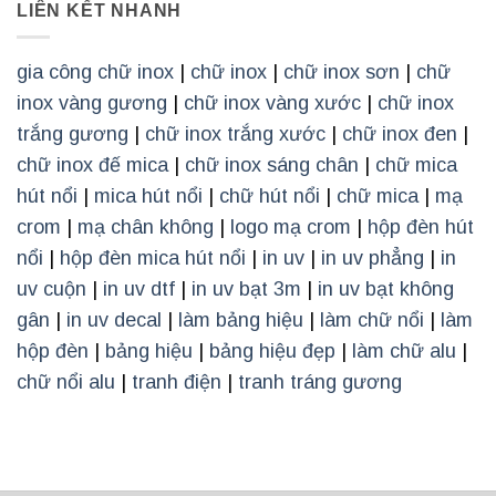
LIÊN KẾT NHANH
gia công chữ inox
|
chữ inox
|
chữ inox sơn
|
chữ
inox vàng gương
|
chữ inox vàng xước
|
chữ inox
trắng gương
|
chữ inox trắng xước
|
chữ inox đen
|
chữ inox đế mica
|
chữ inox sáng chân
|
chữ mica
hút nổi
|
mica hút nổi
|
chữ hút nổi
|
chữ mica
|
mạ
crom
|
mạ chân không
|
logo mạ crom
|
hộp đèn hút
nổi
|
hộp đèn mica hút nổi
|
in uv
|
in uv phẳng
|
in
uv cuộn
|
in uv dtf
|
in uv bạt 3m
|
in uv bạt không
gân
|
in uv decal
|
làm bảng hiệu
|
làm chữ nổi
|
làm
hộp đèn
|
bảng hiệu
|
bảng hiệu đẹp
|
làm chữ alu
|
chữ nổi alu
|
tranh điện
|
tranh tráng gương