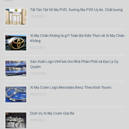
Tất Tần Tật Về Mạ PVD, Xưởng Mạ PVD Uy tín, Chất lượng
18/07/2021
Xi Mạ Chân Không là gì? Toàn Bộ Kiến Thức về Xi Mạ Chân
Không
08/11/2021
Sản Xuất Logo VinFast cho Nhà Phân Phối và Đại Lý Ủy
Quyền
12/05/2023
Xi Mạ Crom Logo Mercedes Benz Theo Kích Thước
30/12/2023
Dịch Vụ Xi Mạ Crom Giá Rẻ
05/06/2021