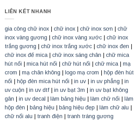
LIÊN KẾT NHANH
gia công chữ inox
|
chữ inox
|
chữ inox sơn
|
chữ
inox vàng gương
|
chữ inox vàng xước
|
chữ inox
trắng gương
|
chữ inox trắng xước
|
chữ inox đen
|
chữ inox đế mica
|
chữ inox sáng chân
|
chữ mica
hút nổi
|
mica hút nổi
|
chữ hút nổi
|
chữ mica
|
mạ
crom
|
mạ chân không
|
logo mạ crom
|
hộp đèn hút
nổi
|
hộp đèn mica hút nổi
|
in uv
|
in uv phẳng
|
in
uv cuộn
|
in uv dtf
|
in uv bạt 3m
|
in uv bạt không
gân
|
in uv decal
|
làm bảng hiệu
|
làm chữ nổi
|
làm
hộp đèn
|
bảng hiệu
|
bảng hiệu đẹp
|
làm chữ alu
|
chữ nổi alu
|
tranh điện
|
tranh tráng gương