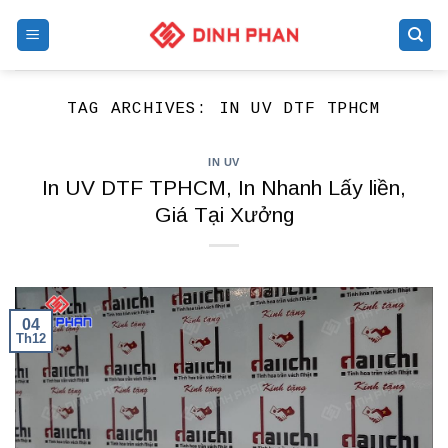
Skip
to
content
TAG ARCHIVES:
IN UV DTF TPHCM
IN UV
In UV DTF TPHCM, In Nhanh Lấy liền,
Giá Tại Xưởng
04
Th12