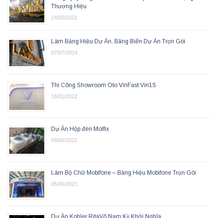
Thương Hiệu
24/05/2021
Làm Bảng Hiệu Dự Án, Bảng Biển Dự Án Trọn Gói
07/07/2024
Thi Công Showroom Oto VinFast Vin1S
16/01/2022
Dự Án Hộp đèn Molfix
09/06/2022
Làm Bộ Chữ Mobifone – Bảng Hiệu Mobifone Trọn Gói
05/06/2023
Dự Án Kohler RitaVõ Nam Kỳ Khởi Nghĩa