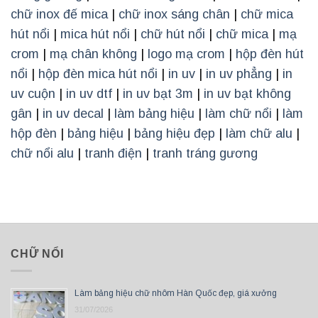
chữ inox đế mica
|
chữ inox sáng chân
|
chữ mica
hút nổi
|
mica hút nổi
|
chữ hút nổi
|
chữ mica
|
mạ
crom
|
mạ chân không
|
logo mạ crom
|
hộp đèn hút
nổi
|
hộp đèn mica hút nổi
|
in uv
|
in uv phẳng
|
in
uv cuộn
|
in uv dtf
|
in uv bạt 3m
|
in uv bạt không
gân
|
in uv decal
|
làm bảng hiệu
|
làm chữ nổi
|
làm
hộp đèn
|
bảng hiệu
|
bảng hiệu đẹp
|
làm chữ alu
|
chữ nổi alu
|
tranh điện
|
tranh tráng gương
CHỮ NỔI
Làm bảng hiệu chữ nhôm Hàn Quốc đẹp, giá xưởng
31/07/2026