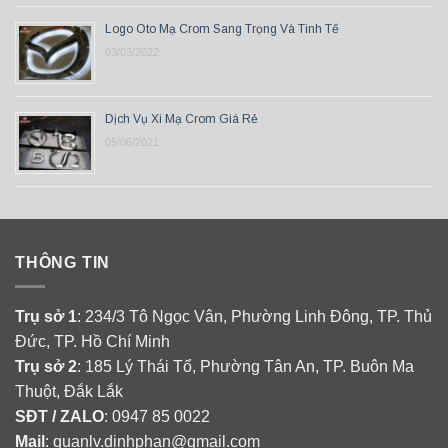
Logo Oto Mạ Crom Sang Trọng Và Tinh Tế
03/03/2022
Dịch Vụ Xi Mạ Crom Giá Rẻ
05/06/2021
THÔNG TIN
Trụ sở 1
: 234/3 Tô Ngọc Vân, Phường Linh Đông, TP. Thủ
Đức, TP. Hồ Chí Minh
Trụ sở 2
: 185 Lý Thái Tổ, Phường Tân An, TP. Buôn Ma
Thuột, Đắk Lắk
SĐT / ZALO
: 0947 85 0022
Mail
: quanlv.dinhphan@gmail.com