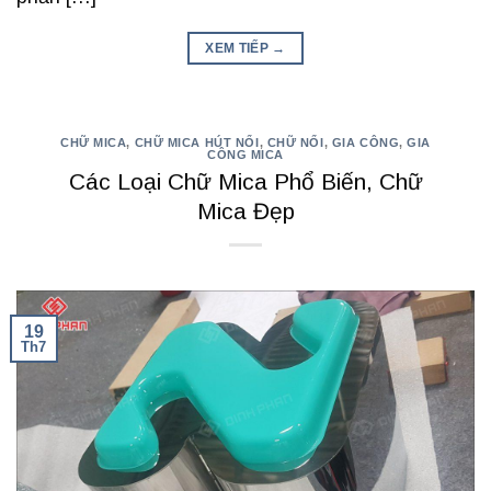
XEM TIẾP
→
CHỮ MICA
,
CHỮ MICA HÚT NỔI
,
CHỮ NỔI
,
GIA CÔNG
,
GIA
CÔNG MICA
Các Loại Chữ Mica Phổ Biến, Chữ
Mica Đẹp
19
Th7