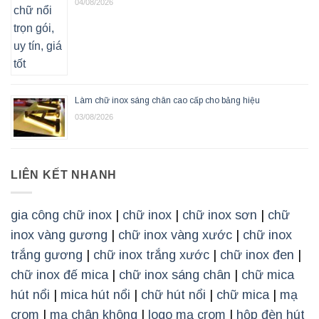
04/08/2026
Làm chữ inox sáng chân cao cấp cho bảng hiệu
03/08/2026
LIÊN KẾT NHANH
gia công chữ inox
|
chữ inox
|
chữ inox sơn
|
chữ
inox vàng gương
|
chữ inox vàng xước
|
chữ inox
trắng gương
|
chữ inox trắng xước
|
chữ inox đen
|
chữ inox đế mica
|
chữ inox sáng chân
|
chữ mica
hút nổi
|
mica hút nổi
|
chữ hút nổi
|
chữ mica
|
mạ
crom
|
mạ chân không
|
logo mạ crom
|
hộp đèn hút