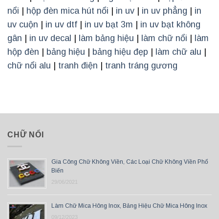
nổi
|
hộp đèn mica hút nổi
|
in uv
|
in uv phẳng
|
in
uv cuộn
|
in uv dtf
|
in uv bạt 3m
|
in uv bạt không
gân
|
in uv decal
|
làm bảng hiệu
|
làm chữ nổi
|
làm
hộp đèn
|
bảng hiệu
|
bảng hiệu đẹp
|
làm chữ alu
|
chữ nổi alu
|
tranh điện
|
tranh tráng gương
CHỮ NỔI
Gia Công Chữ Không Viền, Các Loại Chữ Không Viền Phổ
Biến
29/06/2021
Làm Chữ Mica Hông Inox, Bảng Hiệu Chữ Mica Hông Inox
09/12/2023