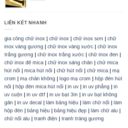
LIÊN KẾT NHANH
gia công chữ inox
|
chữ inox
|
chữ inox sơn
|
chữ
inox vàng gương
|
chữ inox vàng xước
|
chữ inox
trắng gương
|
chữ inox trắng xước
|
chữ inox đen
|
chữ inox đế mica
|
chữ inox sáng chân
|
chữ mica
hút nổi
|
mica hút nổi
|
chữ hút nổi
|
chữ mica
|
mạ
crom
|
mạ chân không
|
logo mạ crom
|
hộp đèn hút
nổi
|
hộp đèn mica hút nổi
|
in uv
|
in uv phẳng
|
in
uv cuộn
|
in uv dtf
|
in uv bạt 3m
|
in uv bạt không
gân
|
in uv decal
|
làm bảng hiệu
|
làm chữ nổi
|
làm
hộp đèn
|
bảng hiệu
|
bảng hiệu đẹp
|
làm chữ alu
|
chữ nổi alu
|
tranh điện
|
tranh tráng gương