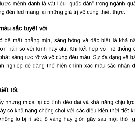
được mệnh danh là vật liệu “quốc dân” trong ngành qu
g đèn led mang lại những giá trị vô cùng thiết thực.
màu sắc tuyệt vời
 có bề mặt phẳng mịn, sáng bóng và đặc biệt là khả n
ơn hẳn so với kính hay alu. Khi kết hợp với hệ thống 
 phát sáng rực rỡ và vô cùng đều màu. Sự đa dạng về b
nh nghiệp dễ dàng thể hiện chính xác màu sắc nhận d
iết tốt
 nhưng mica lại có tính dẻo dai và khả năng chịu lực
này có khả năng chống chọi với các điều kiện thời tiết k
ông lo bị rỉ sét, ố vàng hay giòn gãy sau một thời g