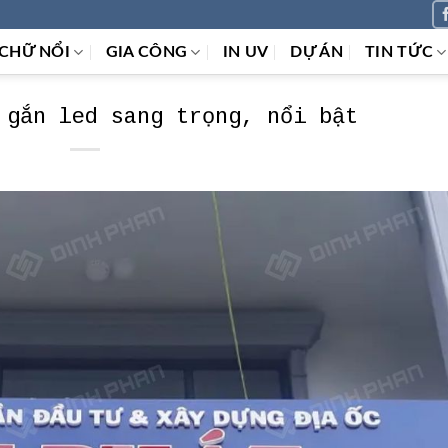
CHỮ NỔI
GIA CÔNG
IN UV
DỰ ÁN
TIN TỨC
 gắn led sang trọng, nổi bật