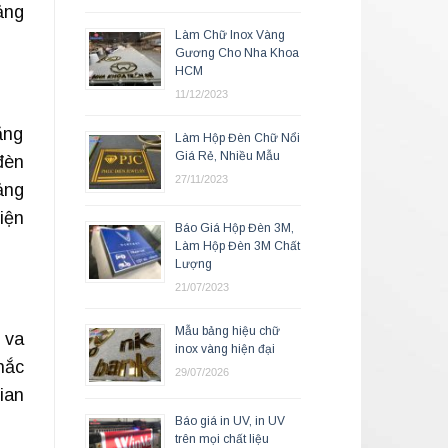
ảng
Làm Chữ Inox Vàng
Gương Cho Nha Khoa
HCM
11/12/2023
ăng
Làm Hộp Đèn Chữ Nổi
Giá Rẻ, Nhiều Mẫu
đèn
27/11/2023
ảng
iện
Báo Giá Hộp Đèn 3M,
Làm Hộp Đèn 3M Chất
Lượng
21/07/2023
Mẫu bảng hiệu chữ
 va
inox vàng hiện đại
hắc
29/07/2026
ian
Báo giá in UV, in UV
trên mọi chất liệu