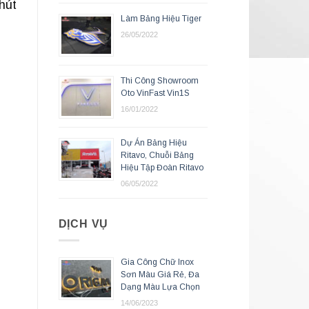
hút
Làm Bảng Hiệu Tiger
26/05/2022
Thi Công Showroom
Oto VinFast Vin1S
16/01/2022
Dự Án Bảng Hiệu
Ritavo, Chuỗi Bảng
Hiệu Tập Đoàn Ritavo
06/05/2022
DỊCH VỤ
Gia Công Chữ Inox
Sơn Màu Giá Rẻ, Đa
Dạng Màu Lựa Chọn
14/06/2023