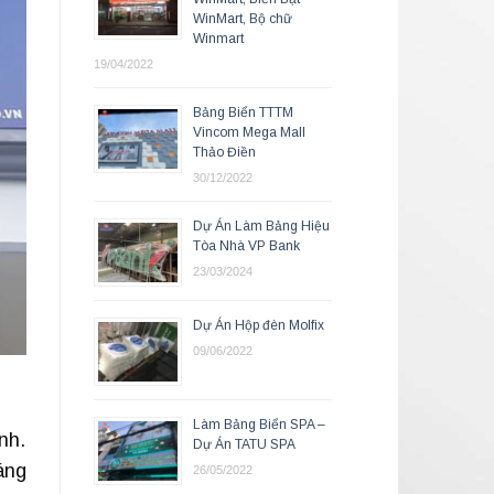
WinMart, Bộ chữ
Winmart
19/04/2022
Bảng Biển TTTM
Vincom Mega Mall
Thảo Điền
30/12/2022
Dự Án Làm Bảng Hiệu
Tòa Nhà VP Bank
23/03/2024
Dự Án Hộp đèn Molfix
09/06/2022
Làm Bảng Biển SPA –
nh.
Dự Án TATU SPA
áng
26/05/2022