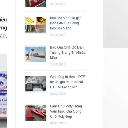
31/10/2022
Inox Mạ Vàng là gì?
iều
Báo Giá Gia Công
ững
Inox Mạ Vàng
áo,
21/10/2023
Báo Giá Chữ Gỗ Dán
Tường Trang Trí Nhiều
Mẫu
10/11/2023
Gia công in decal DTF
uy tín, giá rẻ, In decal
DTF số lượng lớn
01/03/2023
Làm Chữ Poly Hông
Viền Inox, Gia Công
Chữ Poly Đẹp
04/01/2023