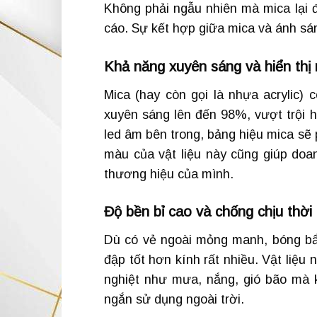
Không phải ngẫu nhiên mà mica lại 
cáo. Sự kết hợp giữa mica và ánh sán
Khả năng xuyên sáng và hiển thị 
Mica (hay còn gọi là nhựa acrylic)
xuyên sáng lên đến 98%, vượt trội h
led âm bên trong, bảng hiệu mica sẽ
màu của vật liệu này cũng giúp doa
thương hiệu của mình.
Độ bền bỉ cao và chống chịu thời t
Dù có vẻ ngoài mỏng manh, bóng bẩy
đập tốt hơn kính rất nhiều. Vật liệu 
nghiệt như mưa, nắng, gió bão mà kh
ngắn sử dụng ngoài trời.