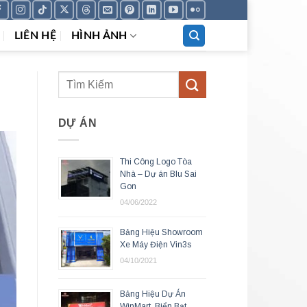
LIÊN HỆ
HÌNH ẢNH
DỰ ÁN
Thi Công Logo Tòa
Nhà – Dự án Blu Sai
Gon
04/06/2022
Bảng Hiệu Showroom
Xe Máy Điện Vin3s
04/10/2021
Bảng Hiệu Dự Án
WinMart, Biển Bạt