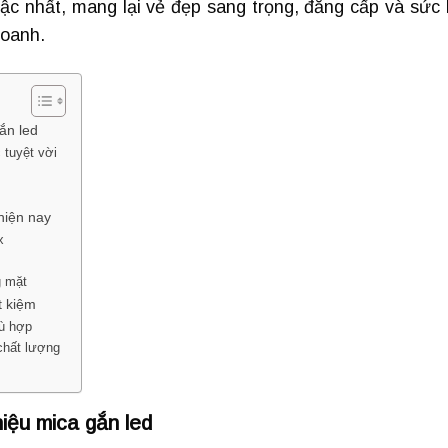
c nhất, mang lại vẻ đẹp sang trọng, đẳng cấp và sức 
doanh.
ắn led
 tuyệt vời
hiện nay
x
g mặt
t kiệm
hù hợp
chất lượng
hiệu mica gắn led