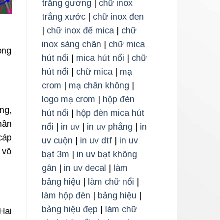
trắng gương
|
chữ inox
trắng xước
|
chữ inox đen
|
chữ inox đế mica
|
chữ
inox sáng chân
|
chữ mica
ong
hút nổi
|
mica hút nổi
|
chữ
hút nổi
|
chữ mica
|
mạ
crom
|
mạ chân không
|
logo mạ crom
|
hộp đèn
ng,
hút nổi
|
hộp đèn mica hút
hần
nổi
|
in uv
|
in uv phẳng
|
in
cáp
uv cuộn
|
in uv dtf
|
in uv
 vô
bạt 3m
|
in uv bạt không
gân
|
in uv decal
|
làm
bảng hiệu
|
làm chữ nổi
|
làm hộp đèn
|
bảng hiệu
|
bảng hiệu đẹp
|
làm chữ
Hai