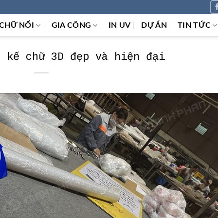
CHỮ NỔI
GIA CÔNG
IN UV
DỰ ÁN
TIN TỨC
t kế chữ 3D đẹp và hiện đại