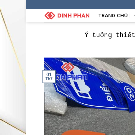
Skip
to
TRANG CHỦ
content
Ý tưởng thiế
01
Th7