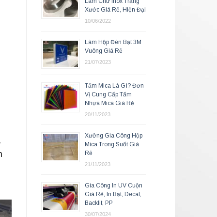
Làm Chữ Inox Trắng
Xước Giá Rẻ, Hiện Đại
10/06/2022
Làm Hộp Đèn Bạt 3M
Vuông Giá Rẻ
21/07/2023
Tấm Mica Là Gì? Đơn
Vị Cung Cấp Tấm
Nhựa Mica Giá Rẻ
20/11/2023
Xưởng Gia Công Hộp
.
Mica Trong Suốt Giá
n
Rẻ
21/11/2023
Gia Công In UV Cuộn
Giá Rẻ, In Bạt, Decal,
Backlit, PP
30/07/2024