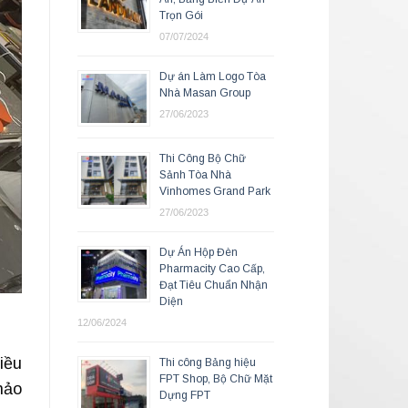
Trọn Gói
07/07/2024
Dự án Làm Logo Tòa
Nhà Masan Group
27/06/2023
Thi Công Bộ Chữ
Sảnh Tòa Nhà
Vinhomes Grand Park
27/06/2023
Dự Án Hộp Đèn
Pharmacity Cao Cấp,
Đạt Tiêu Chuẩn Nhận
Diện
12/06/2024
iều
Thi công Bảng hiệu
FPT Shop, Bộ Chữ Mặt
hảo
Dựng FPT