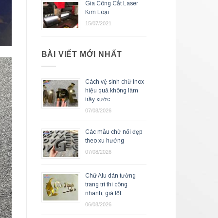
Gia Công Cắt Laser
Kim Loại
15/07/2021
BÀI VIẾT MỚI NHẤT
Cách vệ sinh chữ inox
hiệu quả không làm
trầy xước
07/08/2026
Các mẫu chữ nổi đẹp
theo xu hướng
07/08/2026
Chữ Alu dán tường
trang trí thi công
nhanh, giá tốt
06/08/2026