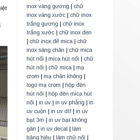
inox vàng gương
|
chữ
iệt
inox vàng xước
|
chữ inox
p
trắng gương
|
chữ inox
i
trắng xước
|
chữ inox đen
|
chữ inox đế mica
|
chữ
inox sáng chân
|
chữ mica
hút nổi
|
mica hút nổi
|
chữ
hút nổi
|
chữ mica
|
mạ
crom
|
mạ chân không
|
logo mạ crom
|
hộp đèn
hút nổi
|
hộp đèn mica hút
nổi
|
in uv
|
in uv phẳng
|
in
uv cuộn
|
in uv dtf
|
in uv
bạt 3m
|
in uv bạt không
gân
|
in uv decal
|
làm
bảng hiệu
|
làm chữ nổi
|