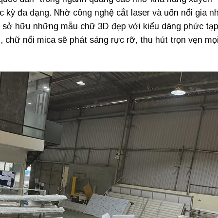
kỳ đa dạng. Nhờ công nghệ cắt laser và uốn nổi gia nh
bạn sở hữu những mẫu chữ 3D đẹp với kiểu dáng phức tạ
, chữ nổi mica sẽ phát sáng rực rỡ, thu hút trọn vẹn mọ