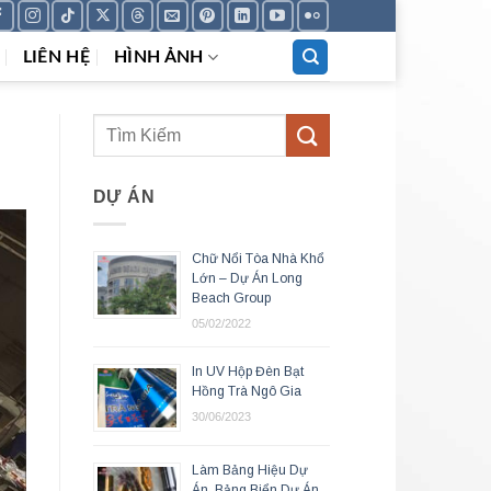
LIÊN HỆ
HÌNH ẢNH
DỰ ÁN
Chữ Nổi Tòa Nhà Khổ
Lớn – Dự Án Long
Beach Group
05/02/2022
In UV Hộp Đèn Bạt
Hồng Trà Ngô Gia
30/06/2023
Làm Bảng Hiệu Dự
Án, Bảng Biển Dự Án