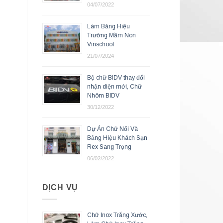
04/07/2022
Làm Bảng Hiệu
Trường Mầm Non
Vinschool
21/07/2024
Bộ chữ BIDV thay đổi
nhận diện mới, Chữ
Nhôm BIDV
30/12/2022
Dự Án Chữ Nổi Và
Bảng Hiệu Khách Sạn
Rex Sang Trọng
06/02/2022
DỊCH VỤ
Chữ Inox Trắng Xước,