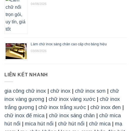
04/08/2026
Làm chữ inox sáng chân cao cấp cho bảng hiệu
03/08/2026
LIÊN KẾT NHANH
gia công chữ inox
|
chữ inox
|
chữ inox sơn
|
chữ
inox vàng gương
|
chữ inox vàng xước
|
chữ inox
trắng gương
|
chữ inox trắng xước
|
chữ inox đen
|
chữ inox đế mica
|
chữ inox sáng chân
|
chữ mica
hút nổi
|
mica hút nổi
|
chữ hút nổi
|
chữ mica
|
mạ