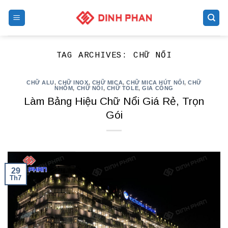
Skip
to
content
TAG ARCHIVES:
CHỮ NỔI
CHỮ ALU
,
CHỮ INOX
,
CHỮ MICA
,
CHỮ MICA HÚT NỔI
,
CHỮ
NHÔM
,
CHỮ NỔI
,
CHỮ TOLE
,
GIA CÔNG
Làm Bảng Hiệu Chữ Nổi Giá Rẻ, Trọn
Gói
29
Th7