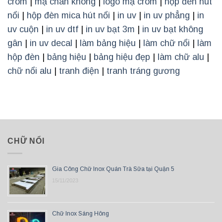
crom
|
mạ chân không
|
logo mạ crom
|
hộp đèn hút
nổi
|
hộp đèn mica hút nổi
|
in uv
|
in uv phẳng
|
in
uv cuộn
|
in uv dtf
|
in uv bạt 3m
|
in uv bạt không
gân
|
in uv decal
|
làm bảng hiệu
|
làm chữ nổi
|
làm
hộp đèn
|
bảng hiệu
|
bảng hiệu đẹp
|
làm chữ alu
|
chữ nổi alu
|
tranh điện
|
tranh tráng gương
CHỮ NỔI
Gia Công Chữ Inox Quán Trà Sữa tại Quận 5
15/11/2023
Chữ Inox Sáng Hông