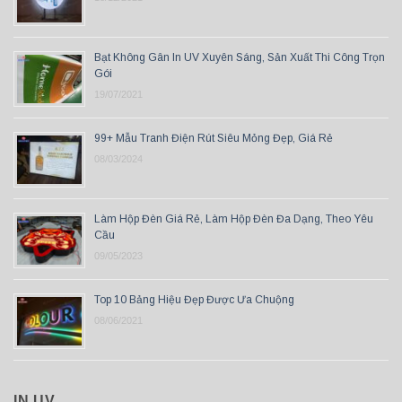
Bạt Không Gân In UV Xuyên Sáng, Sản Xuất Thi Công Trọn
Gói
19/07/2021
99+ Mẫu Tranh Điện Rút Siêu Mỏng Đẹp, Giá Rẻ
08/03/2024
Làm Hộp Đèn Giá Rẻ, Làm Hộp Đèn Đa Dạng, Theo Yêu
Cầu
09/05/2023
Top 10 Bảng Hiệu Đẹp Được Ưa Chuộng
08/06/2021
IN UV