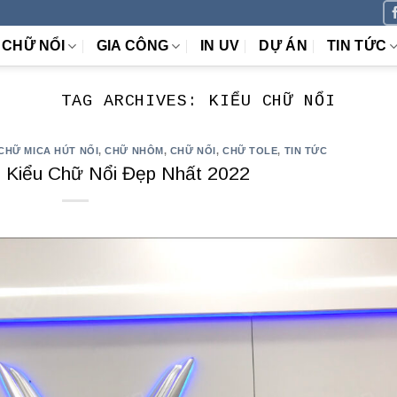
CHỮ NỔI
GIA CÔNG
IN UV
DỰ ÁN
TIN TỨC
TAG ARCHIVES:
KIỂU CHỮ NỔI
CHỮ MICA HÚT NỔI
,
CHỮ NHÔM
,
CHỮ NỔI
,
CHỮ TOLE
,
TIN TỨC
 Kiểu Chữ Nổi Đẹp Nhất 2022