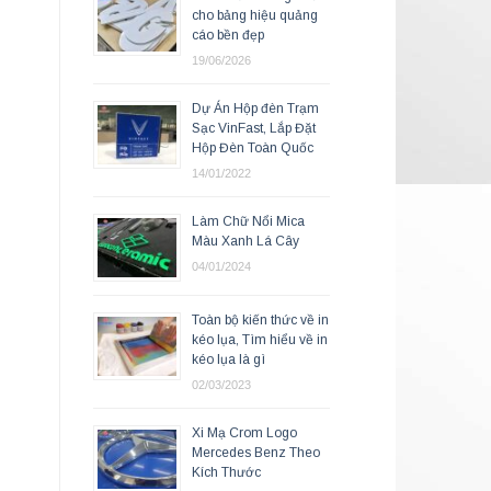
cho bảng hiệu quảng
cáo bền đẹp
19/06/2026
Dự Án Hộp đèn Trạm
Sạc VinFast, Lắp Đặt
Hộp Đèn Toàn Quốc
14/01/2022
Làm Chữ Nổi Mica
Màu Xanh Lá Cây
04/01/2024
Toàn bộ kiến thức về in
kéo lụa, Tìm hiểu về in
kéo lụa là gì
02/03/2023
Xi Mạ Crom Logo
Mercedes Benz Theo
Kích Thước