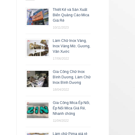
Thiết Kế và Sản Xuất
Biển Quảng Cáo Mica
Giá Rẻ
10/11/2023
Làm Chữ Inox Vàng,
Inox Vàng Mờ, Gương,
Vân Xước
17/06/2022
Gia Công Chữ Inox
Bình Dương, Làm Chữ
Inox Bình Dương
18/04/2022
Gia Công Mica Ép Nổi,
Ép Nổi Mica Giá Rẻ,
Nhanh chóng
11/04/2022
Làm chữ Pima giá rẻ