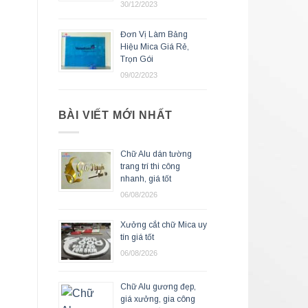
30/12/2023
Đơn Vị Làm Bảng
Hiệu Mica Giá Rẻ,
Trọn Gói
09/02/2023
BÀI VIẾT MỚI NHẤT
Chữ Alu dán tường
trang trí thi công
nhanh, giá tốt
06/08/2026
Xưởng cắt chữ Mica uy
tín giá tốt
06/08/2026
Chữ Alu gương đẹp,
giá xưởng, gia công