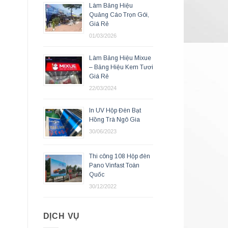
Làm Bảng Hiệu
Quảng Cáo Trọn Gói,
Giá Rẻ
01/03/2026
Làm Bảng Hiệu Mixue
– Bảng Hiệu Kem Tươi
Giá Rẻ
22/03/2024
In UV Hộp Đèn Bạt
Hồng Trà Ngô Gia
30/06/2023
Thi công 108 Hộp đèn
Pano Vinfast Toàn
Quốc
30/12/2022
DỊCH VỤ