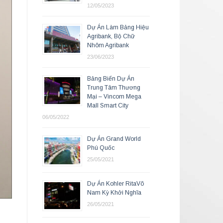
12/05/2023
Dự Án Làm Bảng Hiệu
Agribank, Bộ Chữ
Nhôm Agribank
23/06/2023
Bảng Biển Dự Án
Trung Tâm Thương
Mại – Vincom Mega
Mall Smart City
06/05/2022
Dự Án Grand World
Phú Quốc
25/05/2021
Dự Án Kohler RitaVõ
Nam Kỳ Khởi Nghĩa
26/05/2021
n