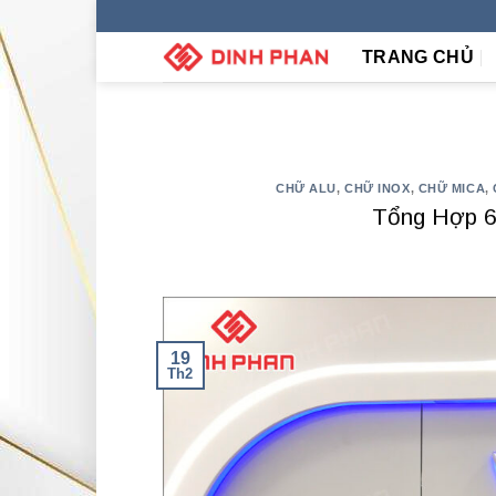
Skip
to
TRANG CHỦ
content
CHỮ ALU
,
CHỮ INOX
,
CHỮ MICA
,
Tổng Hợp 6
19
Th2