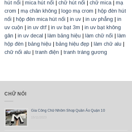
hút nổi
|
mica hút nổi
|
chữ hút nổi
|
chữ mica
|
mạ
crom
|
mạ chân không
|
logo mạ crom
|
hộp đèn hút
nổi
|
hộp đèn mica hút nổi
|
in uv
|
in uv phẳng
|
in
uv cuộn
|
in uv dtf
|
in uv bạt 3m
|
in uv bạt không
gân
|
in uv decal
|
làm bảng hiệu
|
làm chữ nổi
|
làm
hộp đèn
|
bảng hiệu
|
bảng hiệu đẹp
|
làm chữ alu
|
chữ nổi alu
|
tranh điện
|
tranh tráng gương
CHỮ NỔI
Gia Công Chữ Nhôm Shop Quần Áo Quận 10
15/11/2023