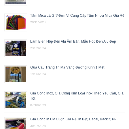
Tấm Mica Là Gì? Đơn Vị Cung Cấp Tấm Nhựa Mica Giá Rẻ
20/11/2023
Làm Biển Hộp Đèn Alu Âm Bản, Mẫu Hộp Đèn Alu Đẹp
23/02/2024
Quả Cầu Trang Trí Mạ Vàng Đường Kính 1 Mét
19/06/2024
Gia Công Inox, Gia Công Kim Loại Inox Theo Yêu Cầu, Giá
Tốt
07/10/2023
Gia Công In UV Cuộn Giá Rẻ, In Bạt, Decal, Backlit, PP
30/07/2024