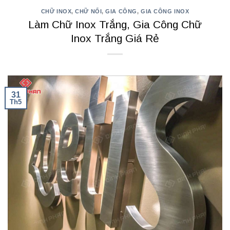
CHỮ INOX
,
CHỮ NỔI
,
GIA CÔNG
,
GIA CÔNG INOX
Làm Chữ Inox Trắng, Gia Công Chữ
Inox Trắng Giá Rẻ
31
Th5