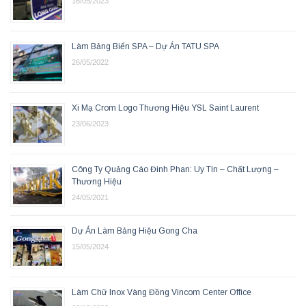
16/05/2023
Làm Bảng Biển SPA – Dự Án TATU SPA
26/05/2022
Xi Mạ Crom Logo Thương Hiệu YSL Saint Laurent
23/06/2023
Công Ty Quảng Cáo Đinh Phan: Uy Tín – Chất Lượng –
Thương Hiệu
24/05/2021
Dự Án Làm Bảng Hiệu Gong Cha
15/05/2024
Làm Chữ Inox Vàng Đồng Vincom Center Office