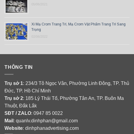
05/06/2021
Xi Mạ Crom Trang Trí, Mạ Crom Vật Phẩm Trang Trí Sang
Trọng
02/06/2022
THÔNG TIN
Trụ sở 1
: 234/3 Tô Ngọc Vân, Phường Linh Đông, TP. Thủ
Đức, TP. Hồ Chí Minh
Trụ sở 2
: 185 Lý Thái Tổ, Phường Tân An, TP. Buôn Ma
Thuột, Đắk Lắk
SĐT / ZALO
: 0947 85 0022
Mail
: quanlv.dinhphan@gmail.com
Website
: dinhphanadvertising.com