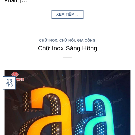
Phan, […]
XEM TIẾP
→
CHỮ INOX
,
CHỮ NỔI
,
GIA CÔNG
Chữ Inox Sáng Hông
13
Th3