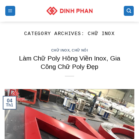
Skip
to
content
CATEGORY ARCHIVES:
CHỮ INOX
CHỮ INOX
,
CHỮ NỔI
Làm Chữ Poly Hông Viền Inox, Gia
Công Chữ Poly Đẹp
04
Th1