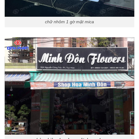
chữ nhôm 1 gờ mặt mica