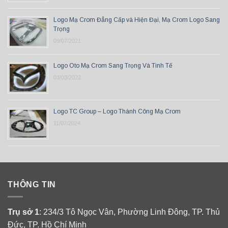
Logo Mạ Crom Đẳng Cấp và Hiện Đại, Mạ Crom Logo Sang
Trọng
09/07/2021
Logo Oto Mạ Crom Sang Trọng Và Tinh Tế
03/03/2022
Logo TC Group – Logo Thành Công Mạ Crom
11/07/2024
THÔNG TIN
Trụ sở 1
: 234/3 Tô Ngọc Vân, Phường Linh Đông, TP. Thủ
Đức, TP. Hồ Chí Minh