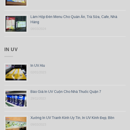
Làm Hộp Đèn Menu Cho Quán Ăn, Trà Sữa, Cafe, Nhà
Hàng
08/03/2024
IN UV
In UV Alu
02/01/2023
Báo Giá In UV Cuộn Cho Nhà Thuốc Quận 7
29/11/2023
Xưởng In UV Tranh Kính Uy Tín, In UV Kính Đẹp, Bền
09/03/2023