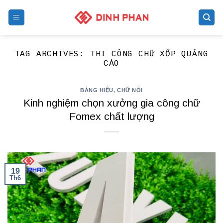
Skip
to
content
TAG ARCHIVES:
THI CÔNG CHỮ XỐP QUẢNG
CÁO
BẢNG HIỆU
,
CHỮ NỔI
Kinh nghiệm chọn xưởng gia công chữ
Fomex chất lượng
19
Th6