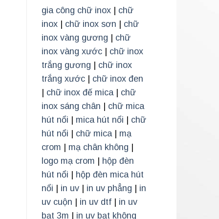
gia công chữ inox
|
chữ
inox
|
chữ inox sơn
|
chữ
inox vàng gương
|
chữ
inox vàng xước
|
chữ inox
trắng gương
|
chữ inox
trắng xước
|
chữ inox đen
|
chữ inox đế mica
|
chữ
inox sáng chân
|
chữ mica
hút nổi
|
mica hút nổi
|
chữ
hút nổi
|
chữ mica
|
mạ
crom
|
mạ chân không
|
logo mạ crom
|
hộp đèn
hút nổi
|
hộp đèn mica hút
nổi
|
in uv
|
in uv phẳng
|
in
uv cuộn
|
in uv dtf
|
in uv
bạt 3m
|
in uv bạt không