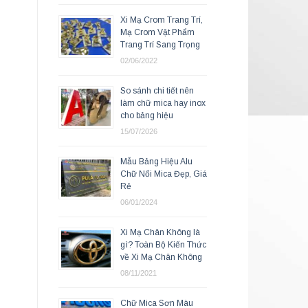
Xi Mạ Crom Trang Trí,
Mạ Crom Vật Phẩm
Trang Trí Sang Trọng
02/06/2022
So sánh chi tiết nên
làm chữ mica hay inox
cho bảng hiệu
15/07/2026
Mẫu Bảng Hiệu Alu
Chữ Nổi Mica Đẹp, Giá
Rẻ
06/01/2024
Xi Mạ Chân Không là
gì? Toàn Bộ Kiến Thức
về Xi Mạ Chân Không
08/11/2021
Chữ Mica Sơn Màu