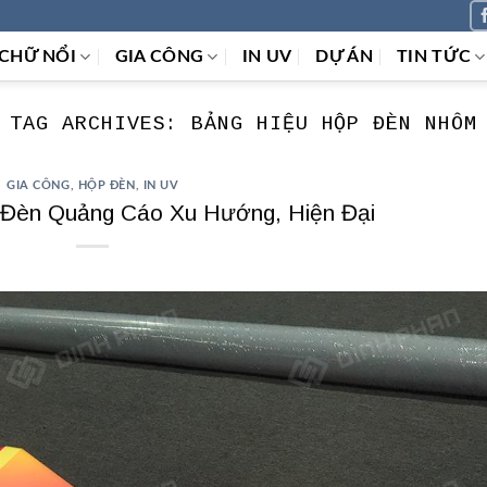
CHỮ NỔI
GIA CÔNG
IN UV
DỰ ÁN
TIN TỨC
TAG ARCHIVES:
BẢNG HIỆU HỘP ĐÈN NHÔM
GIA CÔNG
,
HỘP ĐÈN
,
IN UV
Đèn Quảng Cáo Xu Hướng, Hiện Đại