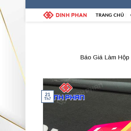
Skip
to
TRANG CHỦ
content
Báo Giá Làm Hộp 
21
Th7