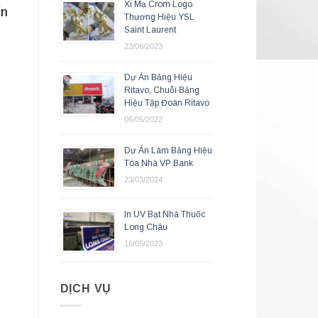
Xi Mạ Crom Logo
ển
Thương Hiệu YSL
Saint Laurent
23/06/2023
Dự Án Bảng Hiệu
Ritavo, Chuỗi Bảng
Hiệu Tập Đoàn Ritavo
06/05/2022
Dự Án Làm Bảng Hiệu
Tòa Nhà VP Bank
23/03/2024
In UV Bạt Nhà Thuốc
Long Châu
16/05/2023
DỊCH VỤ