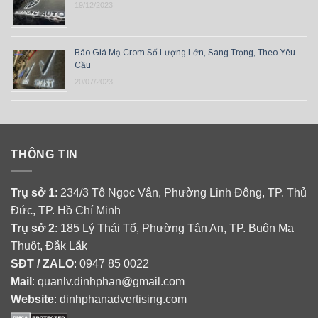
19/12/2023
Báo Giá Mạ Crom Số Lượng Lớn, Sang Trọng, Theo Yêu
Cầu
20/07/2023
THÔNG TIN
Trụ sở 1
: 234/3 Tô Ngọc Vân, Phường Linh Đông, TP. Thủ
Đức, TP. Hồ Chí Minh
Trụ sở 2
: 185 Lý Thái Tổ, Phường Tân An, TP. Buôn Ma
Thuột, Đắk Lắk
SĐT / ZALO
: 0947 85 0022
Mail
: quanlv.dinhphan@gmail.com
Website
: dinhphanadvertising.com