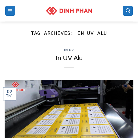
Skip
to
content
TAG ARCHIVES:
IN UV ALU
IN UV
In UV Alu
02
Th1