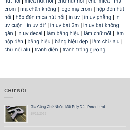
hút nổi
|
mica hút nổi
|
chữ hút nổi
|
chữ mica
|
mạ
crom
|
mạ chân không
|
logo mạ crom
|
hộp đèn hút
nổi
|
hộp đèn mica hút nổi
|
in uv
|
in uv phẳng
|
in
uv cuộn
|
in uv dtf
|
in uv bạt 3m
|
in uv bạt không
gân
|
in uv decal
|
làm bảng hiệu
|
làm chữ nổi
|
làm
hộp đèn
|
bảng hiệu
|
bảng hiệu đẹp
|
làm chữ alu
|
chữ nổi alu
|
tranh điện
|
tranh tráng gương
CHỮ NỔI
Gia Công Chữ Nhôm Mặt Poly Dán Decal Lưới
19/12/2023