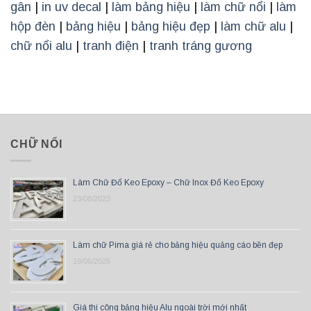
gân
|
in uv decal
|
làm bảng hiệu
|
làm chữ nổi
|
làm
hộp đèn
|
bảng hiệu
|
bảng hiệu đẹp
|
làm chữ alu
|
chữ nổi alu
|
tranh điện
|
tranh tráng gương
CHỮ NỔI
Làm Chữ Đổ Keo Epoxy – Chữ Inox Đổ Keo Epoxy
23/08/2023
Làm chữ Pima giá rẻ cho bảng hiệu quảng cáo bền đẹp
19/06/2026
Giá thi công bảng hiệu Alu ngoài trời mới nhất