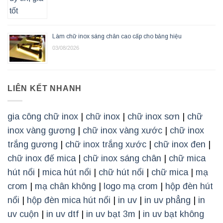
Làm chữ inox sáng chân cao cấp cho bảng hiệu
03/08/2026
LIÊN KẾT NHANH
gia công chữ inox
|
chữ inox
|
chữ inox sơn
|
chữ
inox vàng gương
|
chữ inox vàng xước
|
chữ inox
trắng gương
|
chữ inox trắng xước
|
chữ inox đen
|
chữ inox đế mica
|
chữ inox sáng chân
|
chữ mica
hút nổi
|
mica hút nổi
|
chữ hút nổi
|
chữ mica
|
mạ
crom
|
mạ chân không
|
logo mạ crom
|
hộp đèn hút
nổi
|
hộp đèn mica hút nổi
|
in uv
|
in uv phẳng
|
in
uv cuộn
|
in uv dtf
|
in uv bạt 3m
|
in uv bạt không