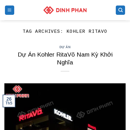
Skip
to
content
TAG ARCHIVES:
KOHLER RITAVO
DỰ ÁN
Dự Án Kohler RitaVõ Nam Kỳ Khởi
Nghĩa
26
Th5