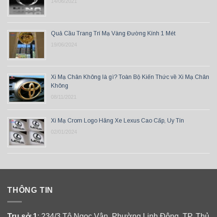
14/06/2021
Quả Cầu Trang Trí Mạ Vàng Đường Kính 1 Mét
19/06/2024
Xi Mạ Chân Không là gì? Toàn Bộ Kiến Thức về Xi Mạ Chân
Không
08/11/2021
Xi Mạ Crom Logo Hãng Xe Lexus Cao Cấp, Uy Tín
02/01/2024
THÔNG TIN
Trụ sở 1
: 234/3 Tô Ngọc Vân, Phường Linh Đông, TP. Thủ