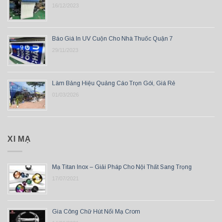
16/12/2023
Báo Giá In UV Cuộn Cho Nhà Thuốc Quận 7
29/11/2023
Làm Bảng Hiệu Quảng Cáo Trọn Gói, Giá Rẻ
01/03/2026
XI MẠ
Mạ Titan Inox – Giải Pháp Cho Nội Thất Sang Trọng
17/07/2021
Gia Công Chữ Hút Nổi Mạ Crom