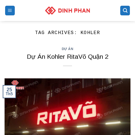
Skip
to
content
TAG ARCHIVES:
KOHLER
DỰ ÁN
Dự Án Kohler RitaVõ Quận 2
25
Th5