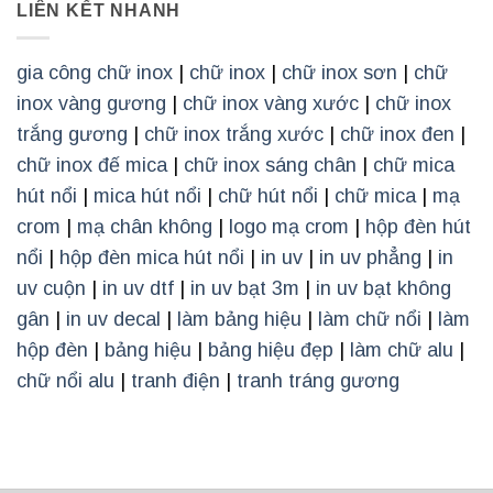
LIÊN KẾT NHANH
gia công chữ inox
|
chữ inox
|
chữ inox sơn
|
chữ
inox vàng gương
|
chữ inox vàng xước
|
chữ inox
trắng gương
|
chữ inox trắng xước
|
chữ inox đen
|
chữ inox đế mica
|
chữ inox sáng chân
|
chữ mica
hút nổi
|
mica hút nổi
|
chữ hút nổi
|
chữ mica
|
mạ
crom
|
mạ chân không
|
logo mạ crom
|
hộp đèn hút
nổi
|
hộp đèn mica hút nổi
|
in uv
|
in uv phẳng
|
in
uv cuộn
|
in uv dtf
|
in uv bạt 3m
|
in uv bạt không
gân
|
in uv decal
|
làm bảng hiệu
|
làm chữ nổi
|
làm
hộp đèn
|
bảng hiệu
|
bảng hiệu đẹp
|
làm chữ alu
|
chữ nổi alu
|
tranh điện
|
tranh tráng gương